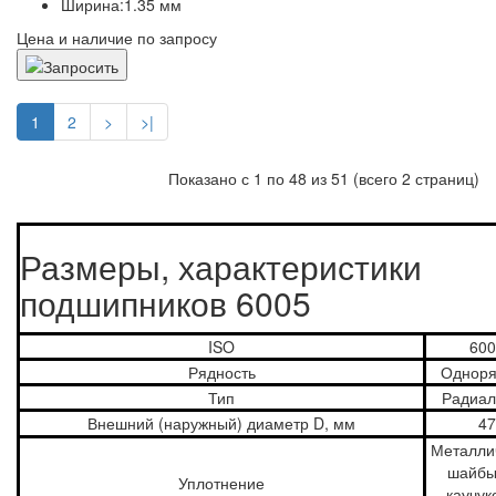
Ширина:
1.35 мм
Цена и наличие по запросу
1
2
>
>|
Показано с 1 по 48 из 51 (всего 2 страниц)
Размеры, характеристики
подшипников 6005
ISO
600
Рядность
Однор
Тип
Радиа
Внешний (наружный) диаметр D, мм
47
Металли
шайбы
Уплотнение
каучук