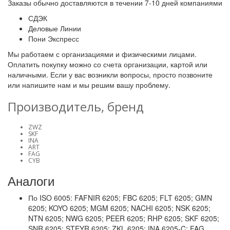
Заказы обычно доставляются в течении 7-10 дней компаниями
СДЭК
Деловые Линии
Пони Экспресс
Мы работаем с организациями и физическими лицами.
Оплатить покупку можно со счета организации, картой или
наличными. Если у вас возникли вопросы, просто позвоните
или напишите нам и мы решим вашу проблему.
Производитель, бренд
ZWZ
SKF
INA
ART
FAG
CYB
Аналоги
По ISO 6005: FAFNIR 6205; FBC 6205; FLT 6205; GMN
6205; KOYO 6205; MGM 6205; NACHI 6205; NSK 6205;
NTN 6205; NWG 6205; PEER 6205; RHP 6205; SKF 6205;
SNR 6205; STEYR 6205; ZKL 6205; INA 6205-C; FAG