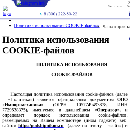
Э
Ваш город —
Э
8 (800) 222-60-22
Политика использования COOKIE-файлов
Ваша корзина
Политика использования
COOKIE-файлов
ПОЛИТИКА ИСПОЛЬЗОВАНИЯ
COOKIE
-ФАЙЛОВ
Настоящая политика использования cookie-файлов (далее
– «Политика») является официальным документом
ООО
«Импортмеханика»
(
ОГРН
1057749493878
, ИНН
7729538375
)
,
именуемое в дальнейшем
«Оператор»,
и
определяет порядок использования
cookie-файлов,
размещаемых на Вашем компьютере (ином гаджете) веб-
сайтом
https:/
podshipnikon
.
ru
(далее по тексту – «сайт») и