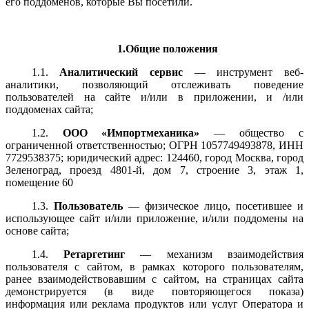
его поддоменов, которые Вы посетили.
1.Общие положения
1.1.
Аналитический сервис
— инструмент веб-
аналитики, позволяющий отслеживать поведение
пользователей на сайте и/или в приложении, и /или
поддоменах сайта;
1.2.
ООО «Импортмеханика»
— общество с
ограниченной ответственностью;
ОГРН
1057749493878
, ИНН
7729538375
; юридический адрес:
124460, город Москва, город
Зеленоград, проезд 4801-й, дом 7, строение 3, этаж 1,
помещение 60
1.3.
Пользователь
— физическое лицо, посетившее и
использующее сайт и/или приложение, и/или поддомены на
основе сайта;
1.4.
Ретаргетинг
— механизм взаимодействия
пользователя с сайтом, в рамках которого пользователям,
ранее взаимодействовавшим с сайтом, на страницах сайта
демонстрируется (в виде повторяющегося показа)
информация или реклама продуктов или услуг Оператора и