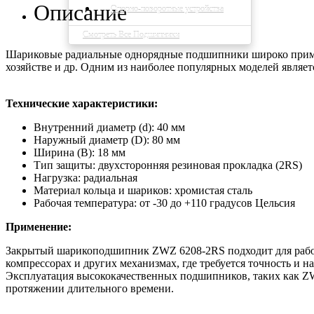
Описание
Опорно-поворотные устройства
Смотреть Все Подшипники
Шариковые радиальные однорядные подшипники широко примен
хозяйстве и др. Одним из наиболее популярных моделей являе
Технические характеристики:
Внутренний диаметр (d): 40 мм
Наружный диаметр (D): 80 мм
Ширина (B): 18 мм
Тип защиты: двухсторонняя резиновая прокладка (2RS)
Нагрузка: радиальная
Материал кольца и шариков: хромистая сталь
Рабочая температура: от -30 до +110 градусов Цельсия
Применение:
Закрытый шарикоподшипник ZWZ 6208-2RS подходит для работы 
компрессорах и других механизмах, где требуется точность и 
Эксплуатация высококачественных подшипников, таких как ZW
протяжении длительного времени.