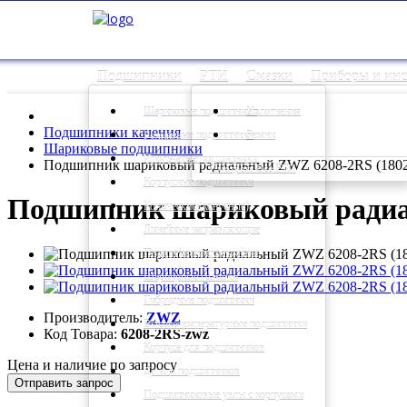
Подшипники
РТИ
Смазки
Приборы и ин
Шариковые подшипники
Уплотнения
Подшипники качения
Роликовые подшипники
Ремни
Шариковые подшипники
Игольчатые подшипники
Подшипник шариковый радиальный ZWZ 6208-2RS (1802
Смотреть Все РТИ
Корпусные подшипники
Подшипник шариковый радиа
Конические (конусные)
Линейные направляющие
Подшипники скольжения
Шарнирные головки
Гибридные подшипники
Производитель:
ZWZ
Высокотемпературные подшипники
Код Товара:
6208-2RS-zwz
Корпуса для подшипников
Цена и наличие по запросу
Детали подшипников
Отправить запрос
Подшипниковые узлы с корпусами