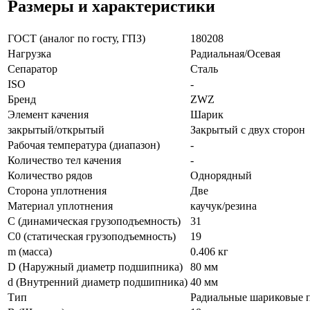
Размеры и характеристики
ГОСТ (аналог по госту, ГПЗ)
180208
Нагрузка
Радиальная/Осевая
Сепаратор
Сталь
ISO
-
Бренд
ZWZ
Элемент качения
Шарик
закрытый/открытый
Закрытый с двух сторон
Рабочая температура (диапазон)
-
Количество тел качения
-
Количество рядов
Однорядный
Сторона уплотнения
Две
Материал уплотнения
каучук/резина
C (динамическая грузоподъемность)
31
C0 (статическая грузоподъемность)
19
m (масса)
0.406 кг
D (Наружный диаметр подшипника)
80 мм
d (Внутренний диаметр подшипника)
40 мм
Тип
Радиальные шариковые