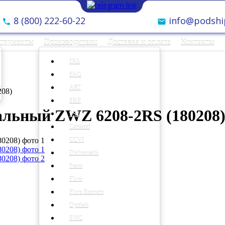
8 (800) 222-60-22
info@podshi
струменты
Производители
Доставка и оплата
Контакты
INA
FAG
ART
08)
SKF
льный ZWZ 6208-2RS (180208
FST
Camozzi
CCVI
Dichtomatik
Festo
Fluro
Fluro Econom
Optibelt
SMC