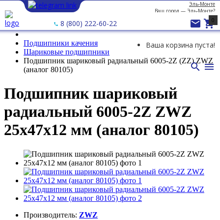
Эль-Монте
Ваш город —
Эль-Монте
?
0


8 (800) 222-60-22
Подшипники качения
Ваша корзина пуста!
Шариковые подшипники
Подшипник шариковый радиальный 6005-2Z (ZZ) ZWZ


(аналог 80105)
Подшипник шариковый
радиальный 6005-2Z ZWZ
25х47х12 мм (аналог 80105)
Производитель:
ZWZ