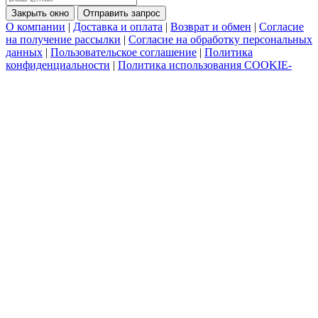
Закрыть окно
Отправить запрос
О компании
|
Доставка и оплата
|
Возврат и обмен
|
Согласие
на получение рассылки
|
Согласие на обработку персональных
данных
|
Пользовательское соглашение
|
Политика
конфиденциальности
|
Политика использования COOKIE-
файлов
|
Подбор аналогов подшипников
|
Контакты
Внимание! На сайте указаны
ориентировочные
цены,
количество товара доступное для заказа, и сроки поставки.
Перед заказом необходимо уточнить информацию у
менеджеров.
©2015-2026 ООО "Импортмеханика" (ИНН 7729538375;
ОГРН 1057749493878) тел. 8(800)2226022 - Купить
подшипники INA и FAG для промышленного оборудования и
станков, продажа оптом и в розницу со склада и под заказ.
Официальный дилер. Выгодные цены на подшипники и
комфортные условия сотрудничества.
Карта сайта
.
SEO
Интернет-магазин подшипников
ул. Выборгская, д.16 с.1, офис 709а
125212
Москва
,
8-800-222-60-22
,
info@podshipnikon.ru