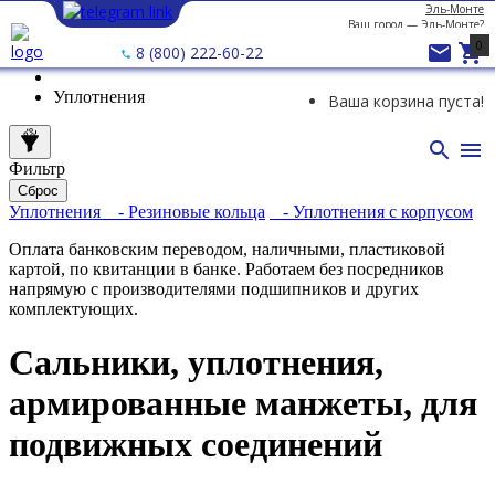
Эль-Монте
Ваш город —
Эль-Монте
?
0


8 (800) 222-60-22
Уплотнения
Ваша корзина пуста!


Фильтр
Сброс
Уплотнения
- Резиновые кольца
- Уплотнения с корпусом
Оплата банковским переводом, наличными, пластиковой
картой, по квитанции в банке. Работаем без посредников
напрямую с производителями подшипников и других
комплектующих.
Сальники, уплотнения,
армированные манжеты, для
подвижных соединений