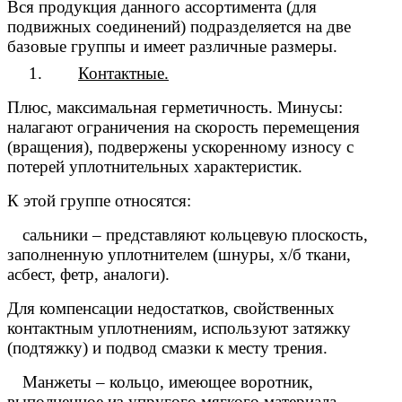
Вся продукция данного ассортимента (для
подвижных соединений) подразделяется на две
базовые группы и имеет различные размеры.
1.
Контактные.
Плюс, максимальная герметичность. Минусы:
налагают ограничения на скорость перемещения
(вращения), подвержены ускоренному износу с
потерей уплотнительных характеристик.
К этой группе относятся:
 сальники – представляют кольцевую плоскость,
заполненную уплотнителем (шнуры, х/б ткани,
асбест, фетр, аналоги).
Для компенсации недостатков, свойственных
контактным уплотнениям, используют затяжку
(подтяжку) и подвод смазки к месту трения.
· М
анжеты
– кольцо, имеющее воротник,
выполненное из упругого мягкого материала.