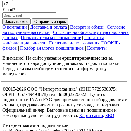
Email*:
Закрыть окно
Отправить запрос
О компании
|
Доставка и оплата
|
Возврат и обмен
|
Согласие
на получение рассылки
|
Согласие на обработку персональных
данных
|
Пользовательское соглашение
|
Политика
конфиденциальности
|
Политика использования COOKIE-
файлов
|
Подбор аналогов подшипников
|
Контакты
Внимание! На сайте указаны
ориентировочные
цены,
количество товара доступное для заказа, и сроки поставки.
Перед заказом необходимо уточнить информацию у
менеджеров.
©2015-2026 ООО "Импортмеханика" (ИНН 7729538375;
ОГРН 1057749493878) тел. 8(800)2226022 - Купить
подшипники INA и FAG для промышленного оборудования и
станков, продажа оптом и в розницу со склада и под заказ.
Официальный дилер. Выгодные цены на подшипники и
комфортные условия сотрудничества.
Карта сайта
.
SEO
Интернет-магазин подшипников
ул. Выборгская, д.16 с.1, офис 709а
125212
Москва
,