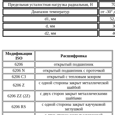
Предельная усталостная нагрузка радиальная, Н
7
Диапазон температур
от -30° 
d1, мм
52
d, мм
3
d2, мм
4
Модификации
Расшифровка
ISO
6206
открытый подшипник
6206 N
открытый подшипник с проточкой
6206 C3
открытый с тепловым зазором
с одной стороны закрыт металлической
6206 Z
шайбой
с двух сторон закрыт металлическими
6206 ZZ (2Z)
шайбами
с одной стороны закрыт каучуковой
6206 RS
заглушкой