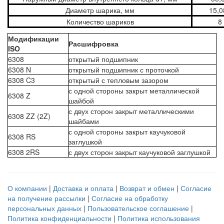
Диаметр шарика, мм
15,0
Количество шариков
8
Модификации
Расшифровка
ISO
6308
открытый подшипник
6308 N
открытый подшипник с проточкой
6308 C3
открытый с тепловым зазором
с одной стороны закрыт металлической
6308 Z
шайбой
с двух сторон закрыт металлическими
6308 ZZ (2Z)
шайбами
с одной стороны закрыт каучуковой
6308 RS
заглушкой
6308 2RS
с двух сторон закрыт каучуковой заглушкой
О компании
|
Доставка и оплата
|
Возврат и обмен
|
Согласие
на получение рассылки
|
Согласие на обработку
персональных данных
|
Пользовательское соглашение
|
Политика конфиденциальности
|
Политика использования