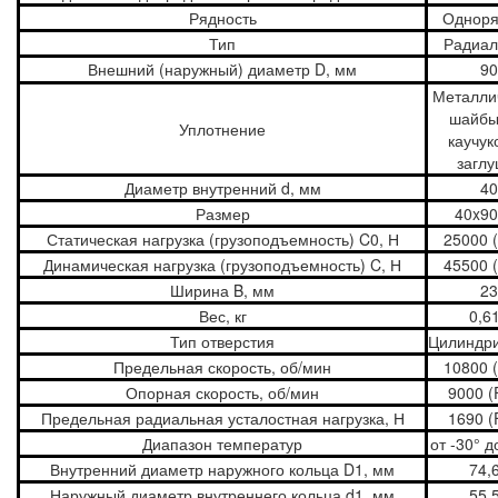
Рядность
Однор
Тип
Радиа
Внешний (наружный) диаметр D, мм
90
Металли
шайбы
Уплотнение
каучук
заглу
Диаметр внутренний d, мм
40
Размер
40x90
Статическая нагрузка (грузоподъемность) C0, Н
25000 
Динамическая нагрузка (грузоподъемность) C, Н
45500 
Ширина B, мм
23
Вес, кг
0,6
Тип отверстия
Цилиндри
Предельная скорость, об/мин
10800 
Опорная скорость, об/мин
9000 (
Предельная радиальная усталостная нагрузка, Н
1690 (
Диапазон температур
от -30° д
Внутренний диаметр наружного кольца D1, мм
74,
Наружный диаметр внутреннего кольца d1, мм
55,