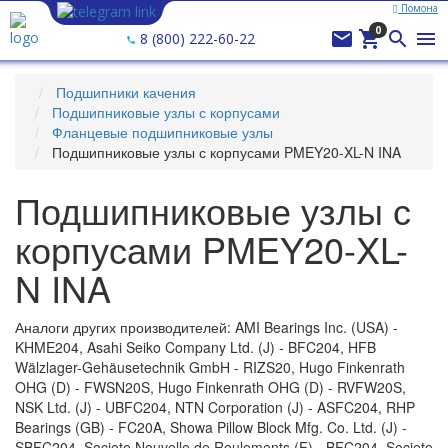
Помона
Ваш город —
Помона
?
0




8 (800) 222-60-22
Подшипники качения
Подшипниковые узлы с корпусами
Фланцевые подшипниковые узлы
Подшипниковые узлы с корпусами PMEY20-XL-N INA
Подшипниковые узлы с
корпусами PMEY20-XL-
N INA
Аналоги других производителей: AMI Bearings Inc. (USA) -
KHME204, Asahi Seiko Company Ltd. (J) - BFC204, HFB
Wälzlager-Gehäusetechnik GmbH - RIZS20, Hugo Finkenrath
OHG (D) - FWSN20S, Hugo Finkenrath OHG (D) - RVFW20S,
NSK Ltd. (J) - UBFC204, NTN Corporation (J) - ASFC204, RHP
Bearings (GB) - FC20A, Showa Pillow Block Mfg. Co. Ltd. (J) -
SBFC204, Societe Nouvelle de Roulements (F) - BFC204, Societe