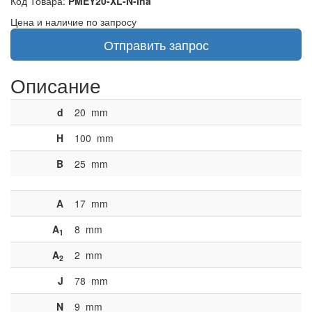
Код Товара:
PMEY20-XL-N-ina
Цена и наличие по запросу
Отправить запрос
Описание
d
20
mm
H
100
mm
B
25
mm
A
17
mm
A
8
mm
1
A
2
mm
2
J
78
mm
N
9
mm