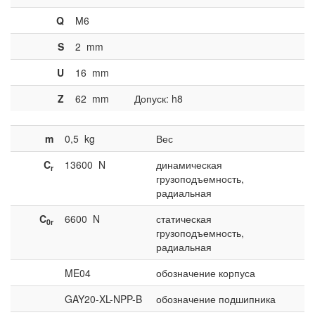
Q
M6
S
2
mm
U
16
mm
Z
62
mm
Допуск: h8
m
0,5
kg
Вес
C
13600
N
динамическая
r
грузоподъемность,
радиальная
C
6600
N
статическая
0r
грузоподъемность,
радиальная
ME04
обозначение корпуса
GAY20-XL-NPP-B
обозначение подшипника