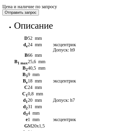
Цена и наличие по запросу
Отправить запрос
Описание
D
52
mm
d
24
mm
эксцентрик
e
Допуск: h9
B
66
mm
B
25,6
mm
1 max
B
40,5
mm
2
B
9
mm
3
B
18
mm
эксцентрик
e
C
24
mm
C
0,8
mm
1
d
20
mm
Допуск: h7
1
d
31
mm
2
d
4
mm
3
e
1
mm
эксцентрик
G
M20x1,5