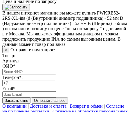
Цена и наличие по запросу
В нашем интернет магазине вы можете купить PWKRE52-
2RS-XL-ina (d (Внутренний диаметр подшипника) - 52 мм D
(Наружный диаметр подшипника) - 52 мм B (Ширина) - 66 мм
) оптом или в розницу по цене "цена по запросу " с доставкой
в
г Москва
. Мы являемся официальным дилером и можем
предложить продукцию INA по самым выгодным ценам. В
данный момент товар под заказ .
Отправьте нам запрос:
×
Товар:
Артикул:
ФИО*:
Телефон*:
Email*:
Закрыть окно
Отправить запрос
О компании
|
Доставка и оплата
|
Возврат и обмен
|
Согласие
на получение рассылки
|
Согласие на обработку персональных
данных
|
Пользовательское соглашение
|
Политика
конфиденциальности
|
Политика использования COOKIE-
файлов
|
Подбор аналогов подшипников
|
Контакты