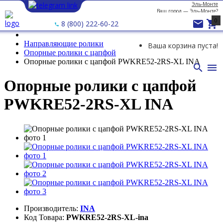
Эль-Монте
Ваш город —
Эль-Монте
?
0


8 (800) 222-60-22
Направляющие ролики
Ваша корзина пуста!
Опорные ролики с цапфой
Опорные ролики с цапфой PWKRE52-2RS-XL INA


Опорные ролики с цапфой
PWKRE52-2RS-XL INA
Производитель:
INA
Код Товара:
PWKRE52-2RS-XL-ina