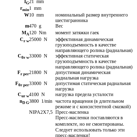
I
21
mm
G
r
1
mm
min
W
10
mm
номинальный размер внутреннего
шестигранника
m
470
g
Вес
M
120
Nm
момент затяжки гаек
A
C
25000
N
эффективная динамическая
r w
грузоподъемность в качестве
направляющего ролика (радиальная)
C
33000
N
эффективная статическая
0r w
грузоподъемность в качестве
направляющего ролика (радиальная)
F
21800
N
допустимая динамическая
r per
радиальная нагрузка
F
33000
N
допустимая статическая радиальная
0r per
нагрузка
C
4100
N
нагрузка предела усталости
ur w
n
3800
1/min
частота вращения (в длительном
D G
режиме и с консистентной смазкой)
NIPA2X7,5
Пресс-масленка
Пресс-масленки поставляются в
комплекте, но не смонтированы.
Следует использовать только эти
пресс-масленки!