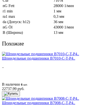
Cur
710 Н
nG Fett
28000 1/мин
r1 min
1 мм
ra1 max
0,3 мм
da (Допуск: h12)
36 мм
nG Öl
43000 1/мин
B (Ширина)
13 мм
Похожие
Шпиндельные подшипники B7010-C-T-P4..
..
В наличии
6
шт.
22737.99 руб.
Шпиндельные подшипники B7008-C-T-P4..