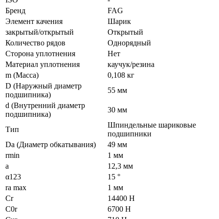
Бренд
FAG
Элемент качения
Шарик
закрытый/открытый
Открытый
Количество рядов
Однорядный
Сторона уплотнения
Нет
Материал уплотнения
каучук/резина
m (Масса)
0,108 кг
D (Наружный диаметр
55 мм
подшипника)
d (Внутренний диаметр
30 мм
подшипника)
Шпиндельные шариковые
Тип
подшипники
Da (Диаметр обкатывания)
49 мм
rmin
1 мм
a
12,3 мм
α123
15 °
ra max
1 мм
Cr
14400 Н
C0r
6700 Н