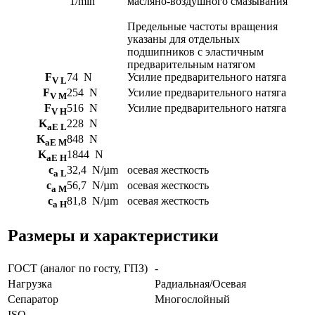
1/min
масляно-воздушного смазывания
Предельные частоты вращения
указаны для отдельных
подшипников с эластичным
предварительным натягом
F
74
N
Усилие предварительного натяга
V L
F
254
N
Усилие предварительного натяга
V M
F
516
N
Усилие предварительного натяга
V H
K
228
N
aE L
K
848
N
aE M
K
1844
N
aE H
c
32,4
N/µm
осевая жесткость
a L
c
56,7
N/µm
осевая жесткость
a M
c
81,8
N/µm
осевая жесткость
a H
Размеры и характеристики
ГОСТ (аналог по госту, ГПЗ)
-
Нагрузка
Радиальная/Осевая
Сепаратор
Многослойный
ISO
-