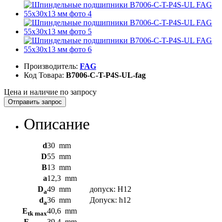
Производитель:
FAG
Код Товара:
B7006-C-T-P4S-UL-fag
Цена и наличие по запросу
Отправить запрос
Описание
d
30
mm
D
55
mm
B
13
mm
a
12,3
mm
D
49
mm
допуск: Н12
a
d
36
mm
Допуск: h12
a
E
40,6
mm
tk max
E
39,4
mm