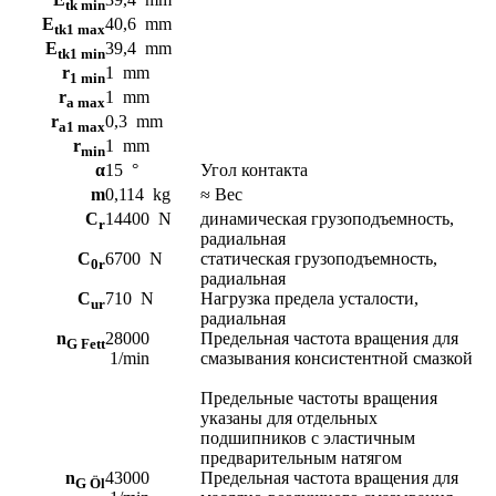
tk min
E
40,6
mm
tk1 max
E
39,4
mm
tk1 min
r
1
mm
1 min
r
1
mm
a max
r
0,3
mm
a1 max
r
1
mm
min
α
15
°
Угол контакта
m
0,114
kg
≈ Вес
C
14400
N
динамическая грузоподъемность,
r
радиальная
C
6700
N
статическая грузоподъемность,
0r
радиальная
C
710
N
Нагрузка предела усталости,
ur
радиальная
n
28000
Предельная частота вращения для
G Fett
1/min
смазывания консистентной смазкой
Предельные частоты вращения
указаны для отдельных
подшипников с эластичным
предварительным натягом
n
43000
Предельная частота вращения для
G Öl