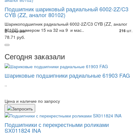
Подшипник шариковый радиальный 6002-2Z/C3
CYB (ZZ, аналог 80102)
Шарикоподшипник радиальный 6002-2Z/C3 CYB (ZZ, аналог
80102) размером 15 на 32 на 9 и мас..
В наличии
шт.
216
78.71 руб.
Сегодня заказали
Шариковые подшипники радиальные 61903 FAG
..
Цена и наличие по запросу
Подшипники с перекрестными роликами
SX011824 INA