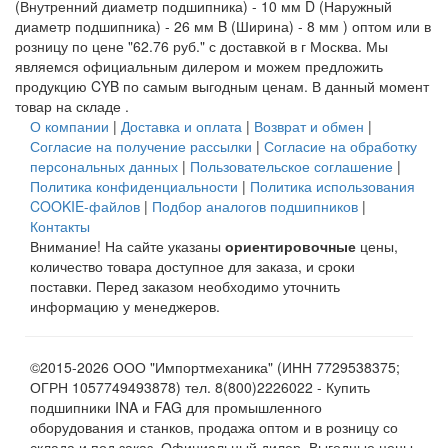
(Внутренний диаметр подшипника) - 10 мм D (Наружный
диаметр подшипника) - 26 мм B (Ширина) - 8 мм ) оптом или в
розницу по цене "62.76 руб." с доставкой в
г Москва
. Мы
являемся официальным дилером и можем предложить
продукцию CYB по самым выгодным ценам. В данный момент
товар на складе .
О компании
|
Доставка и оплата
|
Возврат и обмен
|
Согласие на получение рассылки
|
Согласие на обработку
персональных данных
|
Пользовательское соглашение
|
Политика конфиденциальности
|
Политика использования
COOKIE-файлов
|
Подбор аналогов подшипников
|
Контакты
Внимание! На сайте указаны
ориентировочные
цены,
количество товара доступное для заказа, и сроки
поставки. Перед заказом необходимо уточнить
информацию у менеджеров.
©2015-2026 ООО "Импортмеханика" (ИНН 7729538375;
ОГРН 1057749493878) тел. 8(800)2226022 - Купить
подшипники INA и FAG для промышленного
оборудования и станков, продажа оптом и в розницу со
склада и под заказ. Официальный дилер. Выгодные цены