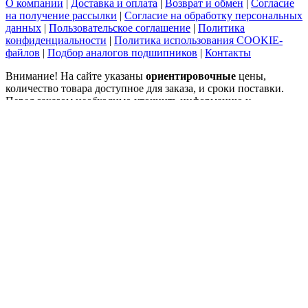
О компании
|
Доставка и оплата
|
Возврат и обмен
|
Согласие
на получение рассылки
|
Согласие на обработку персональных
данных
|
Пользовательское соглашение
|
Политика
конфиденциальности
|
Политика использования COOKIE-
файлов
|
Подбор аналогов подшипников
|
Контакты
Внимание! На сайте указаны
ориентировочные
цены,
количество товара доступное для заказа, и сроки поставки.
Перед заказом необходимо уточнить информацию у
менеджеров.
©2015-2026 ООО "Импортмеханика" (ИНН 7729538375;
ОГРН 1057749493878) тел. 8(800)2226022 - Купить
подшипники INA и FAG для промышленного оборудования и
станков, продажа оптом и в розницу со склада и под заказ.
Официальный дилер. Выгодные цены на подшипники и
комфортные условия сотрудничества.
Карта сайта
.
SEO
Интернет-магазин подшипников
ул. Выборгская, д.16 с.1, офис 709а
125212
Москва
,
8-800-222-60-22
,
info@podshipnikon.ru
Мы используем файлы cookie, чтобы вам было удобнее