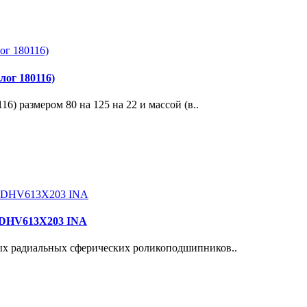
ог 180116)
 размером 80 на 125 на 22 и массой (в..
+ DHV613X203 INA
ых радиальных сферических роликоподшипников..