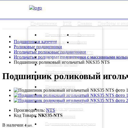
Подшипники
РТИ
Смазки
Приборы и ин
Шариковые подшипники
Уплотнения
Подшипники качения
Роликовые подшипники
Ремни
Роликовые подшипники
Игольчатые подшипники
Игольчатые роликовые подшипники
Смотреть Все РТИ
Игольчатые роликовые подшипники с массивными кольц
Корпусные подшипники
Подшипник роликовый игольчатый NKS35 NTS
Конические (конусные)
Линейные направляющие
Подшипник роликовый иголь
Подшипники скольжения
Шарнирные головки
Гибридные подшипники
Высокотемпературные подшипники
Корпуса для подшипников
Производитель:
NTS
Код Товара:
NKS35-NTS
Детали подшипников
Подшипниковые узлы с корпусами
В наличии
4
шт.