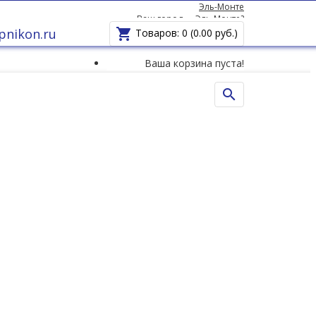
Эль-Монте
Ваш город —
Эль-Монте
?
pnikon.ru

Товаров: 0 (0.00 руб.)
Ваша корзина пуста!
