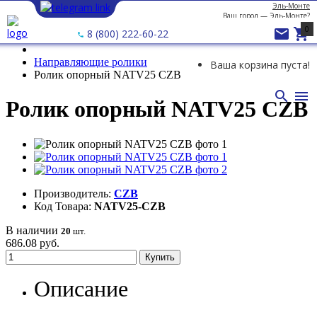
Эль-Монте
Ваш город —
Эль-Монте
?
0


8 (800) 222-60-22
Направляющие ролики
Ваша корзина пуста!
Ролик опорный NATV25 CZB


Ролик опорный NATV25 CZB
Производитель:
CZB
Код Товара:
NATV25-CZB
В наличии
20
шт.
686.08 руб.
Купить
Описание