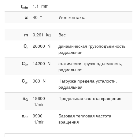
r
1,1
mm
min
α
40
°
Угол контакта
m
0,261
kg
Вес
C
26000
N
динамическая грузоподъемность,
r
радиальная
C
14200
N
статическая грузоподъемность,
0r
радиальная
C
960
N
Нагрузка предела усталости,
ur
радиальная
n
18600
Предельная частота вращения
G
1/min
n
9900
Базовая тепловая частота
ϑr
1/min
вращения