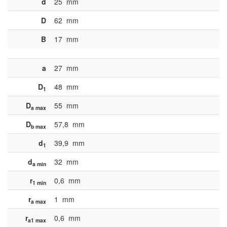
d
25
mm
D
62
mm
B
17
mm
a
27
mm
D
48
mm
1
D
55
mm
a max
D
57,8
mm
b max
d
39,9
mm
1
d
32
mm
a min
r
0,6
mm
1 min
r
1
mm
a max
r
0,6
mm
a1 max