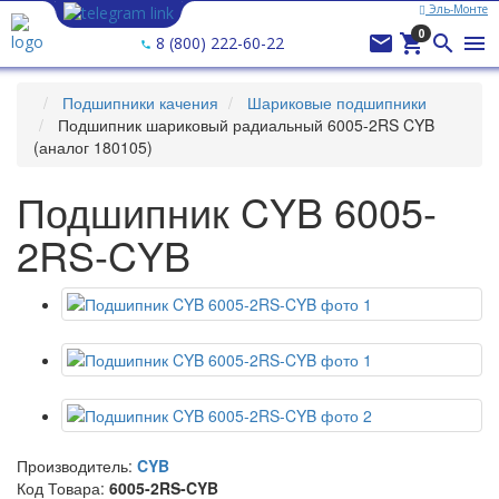
Эль-Монте
Ваш город —
Эль-Монте
?
0




8 (800) 222-60-22
Подшипники качения
Шариковые подшипники
Подшипник шариковый радиальный 6005-2RS CYB
(аналог 180105)
Подшипник CYB 6005-
2RS-CYB
Производитель:
CYB
Код Товара:
6005-2RS-CYB