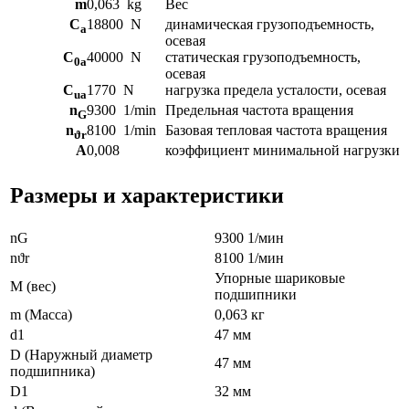
m
0,063
kg
Вес
C
18800
N
динамическая грузоподъемность,
a
осевая
C
40000
N
статическая грузоподъемность,
0a
осевая
C
1770
N
нагрузка предела усталости, осевая
ua
n
9300
1/min
Предельная частота вращения
G
n
8100
1/min
Базовая тепловая частота вращения
ϑr
A
0,008
коэффициент минимальной нагрузки
Размеры и характеристики
nG
9300 1/мин
nϑr
8100 1/мин
Упорные шариковые
M (вес)
подшипники
m (Масса)
0,063 кг
d1
47 мм
D (Наружный диаметр
47 мм
подшипника)
D1
32 мм