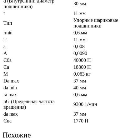
d (Внутренний диаметр
30 мм
подшипника)
t
11 мм
Упорные шариковые
Тип
подшипники
rmin
0,6 мм
T
11 мм
a
0,008
A
0,0090
C0a
40000 Н
Ca
18800 Н
M
0,063 кг
Da max
37 мм
da min
40 мм
ra max
0,6 мм
nG (Предельная частота
9300 1/мин
вращения)
da max
37 мм
Cua
1770 Н
Похожие