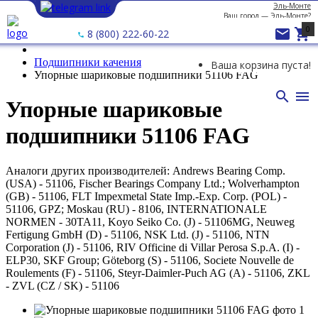
Эль-Монте
Ваш город —
Эль-Монте
?
0


8 (800) 222-60-22
Подшипники качения
Ваша корзина пуста!
Упорные шариковые подшипники 51106 FAG


Упорные шариковые
подшипники 51106 FAG
Аналоги других производителей: Andrews Bearing Comp.
(USA) - 51106, Fischer Bearings Company Ltd.; Wolverhampton
(GB) - 51106, FLT Impexmetal State Imp.-Exp. Corp. (POL) -
51106, GPZ; Moskau (RU) - 8106, INTERNATIONALE
NORMEN - 30TA11, Koyo Seiko Co. (J) - 51106MG, Neuweg
Fertigung GmbH (D) - 51106, NSK Ltd. (J) - 51106, NTN
Corporation (J) - 51106, RIV Officine di Villar Perosa S.p.A. (I) -
ELP30, SKF Group; Göteborg (S) - 51106, Societe Nouvelle de
Roulements (F) - 51106, Steyr-Daimler-Puch AG (A) - 51106, ZKL
- ZVL (CZ / SK) - 51106