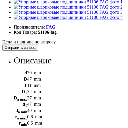
Производитель:
FAG
Код Товара:
51106-fag
Цена и наличие по запросу
Отправить запрос
Описание
d
30
mm
D
47
mm
T
11
mm
D
32
mm
1
D
37
mm
a max
d
47
mm
1
d
40
mm
a min
r
0,6
mm
a max
r
0,6
mm
min