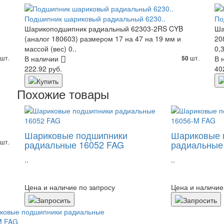
Подшипник шариковый радиальный 6230..
По
Шарикоподшипник радиальный 62303-2RS CYB
Ша
(аналог 180603) размером 17 на 47 на 19 мм и
20
массой (вес) 0..
0,3
шт.
В наличии
шт.
В 
50
222.92 руб.
40
Похожие товары
Шариковые подшипники
Шариковые 
шт.
радиальные 16052 FAG
радиальные
..
..
Цена и наличие по запросу
Цена и наличие