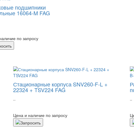
овые подшипники
льные 16064-M FAG
наличие по запросу
Стационарные корпуса SNV260-F-L +
Р
22324 + TSV224 FAG
п
..
..
Цена и наличие по запросу
Ц