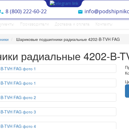
8 (800) 222-60-22
info@podshipniko
рументы
Производители
Доставка и оплата
Контакты
ники
Шариковые подшипники радиальные 4202-B-TVH FAG
ики радиальные 4202-B-T
П
К
Ц