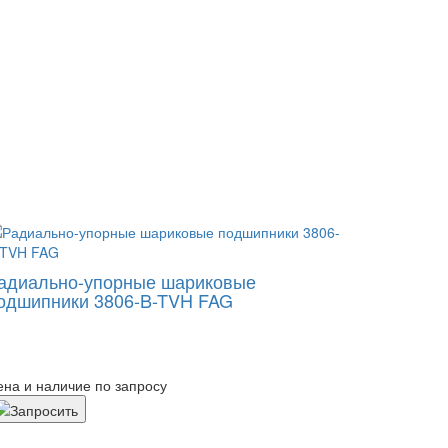
адиально-упорные шариковые
одшипники 3806-B-TVH FAG
ена и наличие по запросу