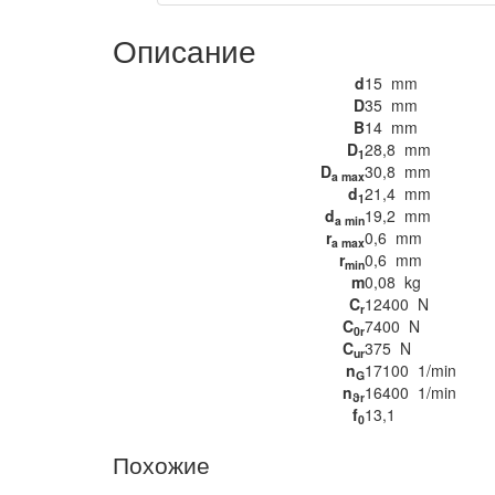
Описание
d
15
mm
D
35
mm
B
14
mm
D
28,8
mm
1
D
30,8
mm
a max
d
21,4
mm
1
d
19,2
mm
a min
r
0,6
mm
a max
r
0,6
mm
min
m
0,08
kg
C
12400
N
r
C
7400
N
0r
C
375
N
ur
n
17100
1/min
G
n
16400
1/min
ϑr
f
13,1
0
Похожие