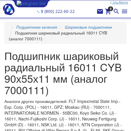
Эль-Монте
Ваш город —
Эль-Монте
?
0




8 (800) 222-60-22
Подшипники качения
Шариковые подшипники
Подшипник шариковый радиальный 16011 CYB
(аналог 7000111)
Подшипник шариковый
радиальный 16011 CYB
90х55х11 мм (аналог
7000111)
Аналоги других производителей: FLT Impexmetal State Imp.-
Exp. Corp. (POL) - 16011, GPZ; Moskau (RU) - 7000111,
INTERNATIONALE NORMEN - 55BC00, Koyo Seiko Co. (J) -
16011, Nachi-Fujikoshi Corp. (J) - 16011, Neuweg Fertigung
GmbH (D) - 16011, NSK Ltd. (J) - 16011, NTN Corporation (J) -
16011, RIV Officine di Villar Perosa S.p.A. (I) - EL55, SKF Group;