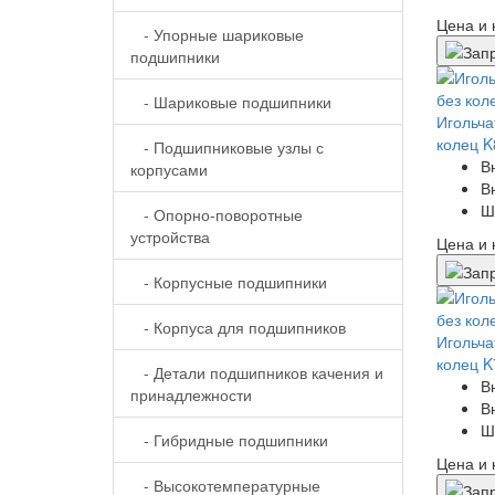
Цена и 
- Упорные шариковые
подшипники
- Шариковые подшипники
Игольча
колец K
- Подшипниковые узлы с
В
корпусами
В
Ш
- Опорно-поворотные
устройства
Цена и 
- Корпусные подшипники
- Корпуса для подшипников
Игольча
колец K
- Детали подшипников качения и
В
принадлежности
В
Ш
- Гибридные подшипники
Цена и 
- Высокотемпературные