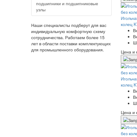
подшипники и подшипниковые
узлы
Игольча
колец K
Наши специалисты подберут для вас
В
индивидуальную комфортную схему
В
сотрудничества. Работаем более 15
Ш
лет в области поставки комплектующих
для промышленного оборудования.
Цена и 
Игольча
колец K
В
В
Ш
Цена и 