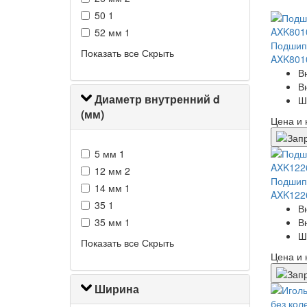
50
1
52 мм
1
Подшипн
Показать все
Скрыть
AXK801
В
В
Диаметр внутренний d
Ш
(мм)
Цена и 
5 мм
1
12 мм
2
Подшипн
14 мм
1
AXK122
35
1
В
35 мм
1
В
Ш
Показать все
Скрыть
Цена и 
Ширина