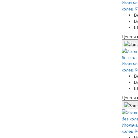
Игольча
колец K
В
В
Ш
Цена и 
Игольча
колец K
В
В
Ш
Цена и 
Игольча
колец 
В