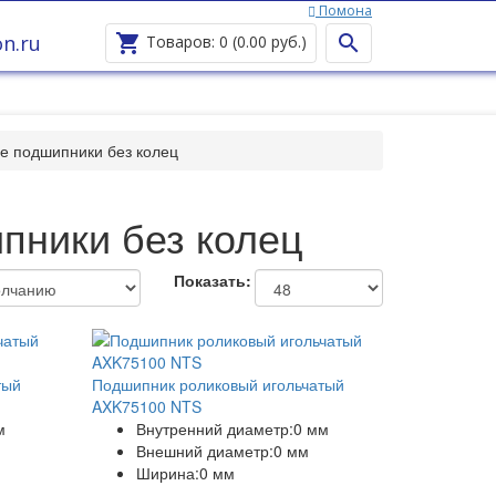
Помона
Ваш город —
Помона
?
n.ru


Товаров: 0 (0.00 руб.)
е подшипники без колец
пники без колец
Показать:
тый
Подшипник роликовый игольчатый
AXK75100 NTS
м
Внутренний диаметр:
0 мм
Внешний диаметр:
0 мм
Ширина:
0 мм