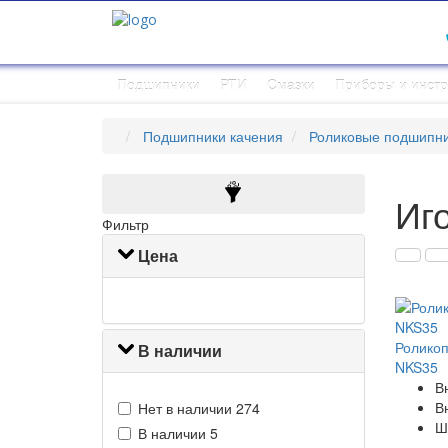
Подшипники
РТИ
Смазки
Приборы и инст
Подшипники качения
Роликовые подшипн
Иг
Фильтр
Цена
Роликоп
В наличии
NKS35
В
В
Нет в наличии
274
Ш
В наличии
5