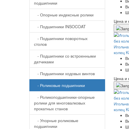
В
подшипники
В
Ш
- Опорные индексные ролики
Цена и 
- Подшипники INSOCOAT
- Подшипники поворотных
столов
Игольча
колец K
- Подшипники со встроенными
В
датчиками
В
Ш
- Подшипники ходовых винтов
Цена и 
- Роликовые подшипники
- Роликоподшипники-опорные
ролики для многовалковых
Игольча
прокатных станов
колец 
В
- Упорные роликовые
В
подшипники
Ш