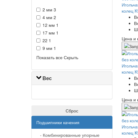
Игольча
2 мм
3
колец K
В
4 мм
2
В
12 мм
1
Ш
17 мм
1
Цена и 
22
1
9 мм
1
Показать все
Скрыть
Игольча
колец K
Вес
В
В
Ш
Цена и 
Сброс
Подшипники качения
Игольча
колец K
- Комбинированные упорные