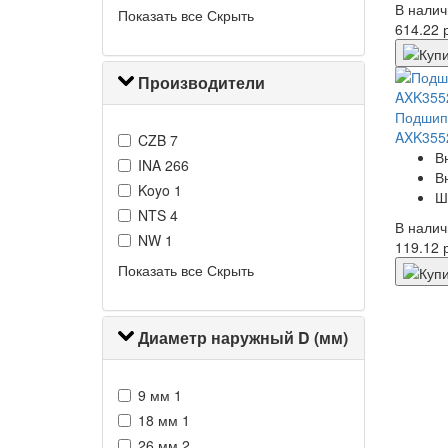
В налич
Показать все
Скрыть
614.22 
Производители
Подшипн
AXK355
CZB
7
В
INA
266
В
Koyo
1
Ш
NTS
4
В налич
NW
1
119.12 
Показать все
Скрыть
Диаметр наружный D (мм)
9 мм
1
18 мм
1
26 мм
2