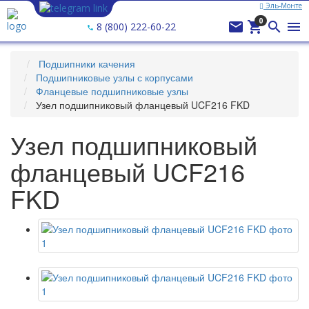
Эль-Монте
Ваш город —
Эль-Монте
?
0




8 (800) 222-60-22
Подшипники качения
Подшипниковые узлы с корпусами
Фланцевые подшипниковые узлы
Узел подшипниковый фланцевый UCF216 FKD
Узел подшипниковый
фланцевый UCF216
FKD