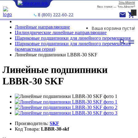
Эль-Монте
Ваш город —
Эль-Монте
?
0


8 (800) 222-60-22
Линейные направляющие
Ваша корзина пуста!
Цилиндрические линейные направляющие
Шариковые подшипники для линейного перемещения


Шариковые подшипники для линейного перемещения
(компактная серия)
Линейные подшипники LBBR-30 SKF
Линейные подшипники
LBBR-30 SKF
Производитель:
SKF
Код Товара:
LBBR-30-skf