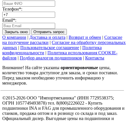
Телефон*:
Email*:
Закрыть окно
Отправить запрос
О компании
|
Доставка и оплата
|
Возврат и обмен
|
Согласие
на получение рассылки
|
Согласие на обработку персональных
данных
|
Пользовательское соглашение
|
Политика
конфиденциальности
|
Политика использования COOKIE-
файлов
|
Подбор аналогов подшипников
|
Контакты
Внимание! На сайте указаны
ориентировочные
цены,
количество товара доступное для заказа, и сроки поставки.
Перед заказом необходимо уточнить информацию у
менеджеров.
©2015-2026 ООО "Импортмеханика" (ИНН 7729538375;
ОГРН 1057749493878) тел. 8(800)2226022 - Купить
подшипники INA и FAG для промышленного оборудования и
станков, продажа оптом и в розницу со склада и под заказ.
Официальный дилер. Выгодные цены на подшипники и
комфортные условия сотрудничества.
Карта сайта
.
SEO