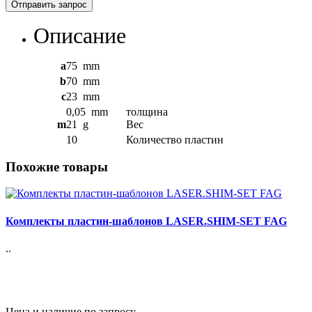
Отправить запрос
Описание
a
75
mm
b
70
mm
c
23
mm
0,05
mm
толщина
m
21
g
Вес
10
Количество пластин
Похожие товары
Комплекты пластин-шаблонов LASER.SHIM-SET FAG
..
Цена и наличие по запросу