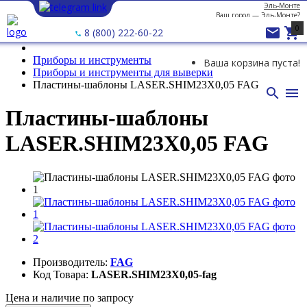
Эль-Монте
Ваш город —
Эль-Монте
?
0


8 (800) 222-60-22
Приборы и инструменты
Ваша корзина пуста!
Приборы и инструменты для выверки
Пластины-шаблоны LASER.SHIM23X0,05 FAG


Пластины-шаблоны
LASER.SHIM23X0,05 FAG
Производитель:
FAG
Код Товара:
LASER.SHIM23X0,05-fag
Цена и наличие по запросу