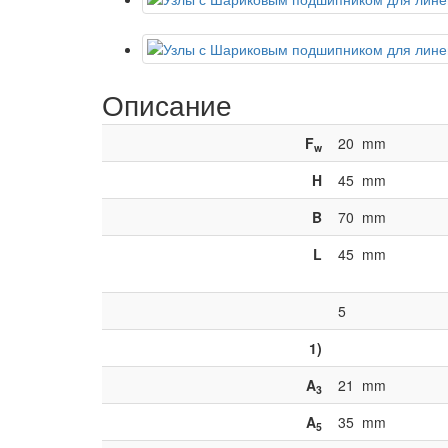
Описание
F
20
mm
w
H
45
mm
B
70
mm
L
45
mm
5
1)
A
21
mm
3
A
35
mm
5