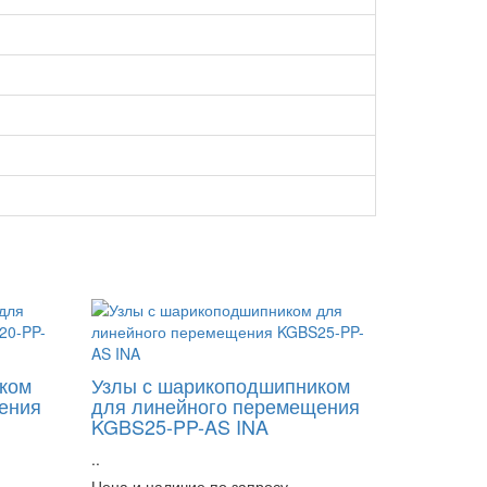
ком
Узлы с шарикоподшипником
ения
для линейного перемещения
KGBS25-PP-AS INA
..
Цена и наличие по запросу