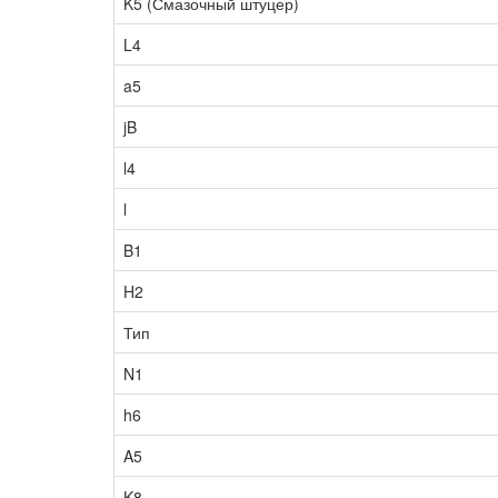
K5 (Смазочный штуцер)
L4
a5
jB
l4
l
B1
H2
Тип
N1
h6
A5
K8