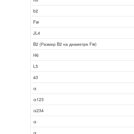
b2
Fw
JL4
B2 (Размер B2 на диаметре Fw)
H6
L5
a3
α
α123
α234
α
α