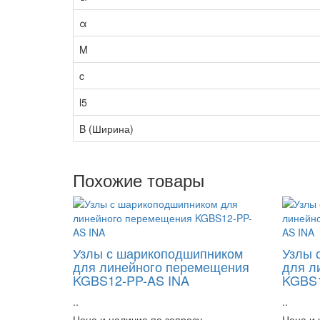
α
M
c
l5
B (Ширина)
Похожие товары
Узлы с шарикоподшипником
Узлы 
для линейного перемещения
для л
KGBS12-PP-AS INA
KGBS1
..
..
Цена и наличие по запросу
Цена и 