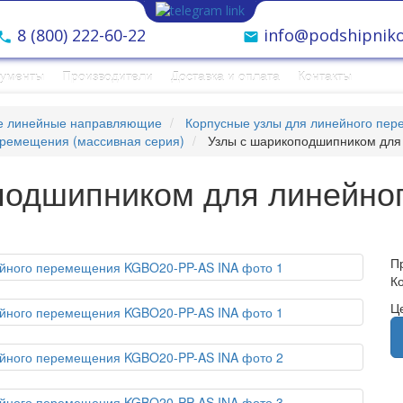
8 (800) 222-60-22
info@podshipniko
рументы
Производители
Доставка и оплата
Контакты
е линейные направляющие
Корпусные узлы для линейного пе
еремещения (массивная серия)
Узлы с шарикоподшипником для
подшипником для линейно
П
К
Ц