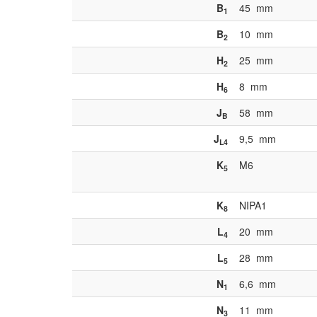
B
45
mm
1
B
10
mm
2
H
25
mm
2
H
8
mm
6
J
58
mm
B
J
9,5
mm
L4
K
M6
5
K
NIPA1
8
L
20
mm
4
L
28
mm
5
N
6,6
mm
1
N
11
mm
3