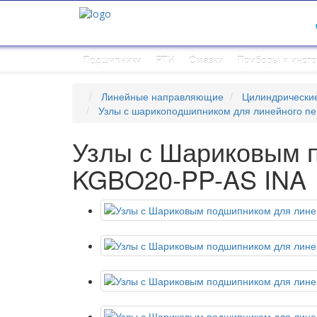
Подшипники
РТИ
Смазки
Приборы и инст
Линейные направляющие
Цилиндрически
Узлы с шарикоподшипником для линейного п
Узлы с Шариковым 
KGBO20-PP-AS INA