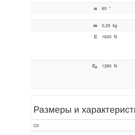
α
60
°
m
0,25
kg
C
1600
N
C
1280
N
0
Размеры и характерист
C0