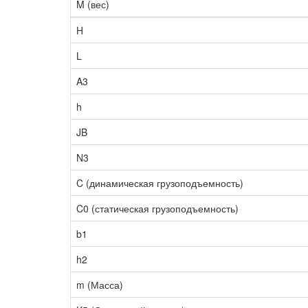
M (вес)
H
L
A3
h
JB
N3
C (динамическая грузоподъемность)
C0 (статическая грузоподъемность)
b1
h2
m (Масса)