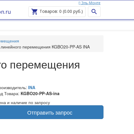
Эль-Монте
Ваш город —
Эль-Монте
?
n.ru


Товаров: 0 (0.00 руб.)
ремещения
 линейного перемещения KGBO20-PP-AS INA
го перемещения
роизводитель:
INA
од Товара:
KGBO20-PP-AS-ina
ена и наличие по запросу
Отправить запрос