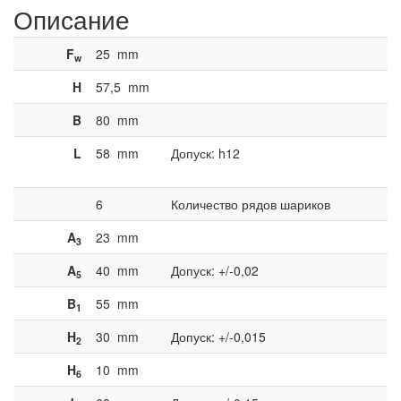
Описание
F
25
mm
w
H
57,5
mm
B
80
mm
L
58
mm
Допуск: h12
6
Количество рядов шариков
A
23
mm
3
A
40
mm
Допуск: +/-0,02
5
B
55
mm
1
H
30
mm
Допуск: +/-0,015
2
H
10
mm
6