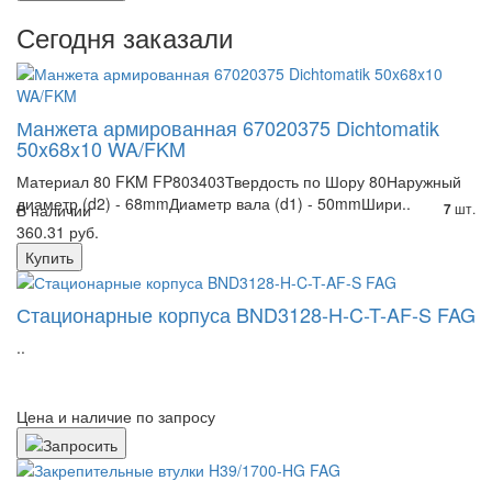
Сегодня заказали
Манжета армированная 67020375 Dichtomatik
50x68x10 WA/FKM
Материал 80 FKM FP803403Твердость по Шору 80Наружный
диаметр (d2) - 68mmДиаметр вала (d1) - 50mmШири..
В наличии
шт.
7
360.31 руб.
Купить
Стационарные корпуса BND3128-H-C-T-AF-S FAG
..
Цена и наличие по запросу