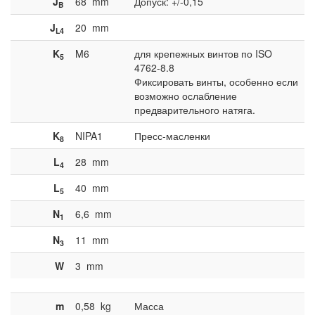
J
68
mm
Допуск: +/-0,15
B
J
20
mm
L4
K
M6
для крепежных винтов по ISO
5
4762-8.8
Фиксировать винты, особенно если
возможно ослабление
предварительного натяга.
K
NIPA1
Пресс-масленки
8
L
28
mm
4
L
40
mm
5
N
6,6
mm
1
N
11
mm
3
W
3
mm
m
0,58
kg
Масса