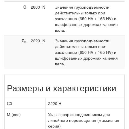
C
2800
N
Значения грузоподъемности
действительны только при
закаленных (650 HV + 165 HV) и
шлифованных дорожках качения
вала.
C
2220
N
Значения грузоподъемности
0
действительны только при
закаленных (650 HV + 165 HV) и
шлифованных дорожках качения
вала.
Размеры и характеристики
C0
2220 Н
M (вес)
Узлы с шарикоподшипником для
линейного перемещения (массивная
серия)