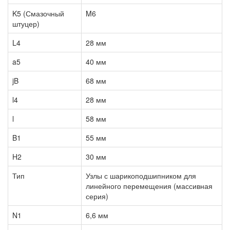
K5 (Смазочный
M6
штуцер)
L4
28 мм
a5
40 мм
jB
68 мм
l4
28 мм
l
58 мм
B1
55 мм
H2
30 мм
Тип
Узлы с шарикоподшипником для
линейного перемещения (массивная
серия)
N1
6,6 мм