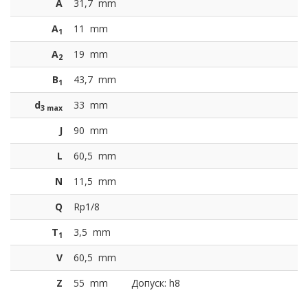
A
31,7
mm
A
11
mm
1
A
19
mm
2
B
43,7
mm
1
d
33
mm
3 max
J
90
mm
L
60,5
mm
N
11,5
mm
Q
Rp1/8
T
3,5
mm
1
V
60,5
mm
Z
55
mm
Допуск: h8