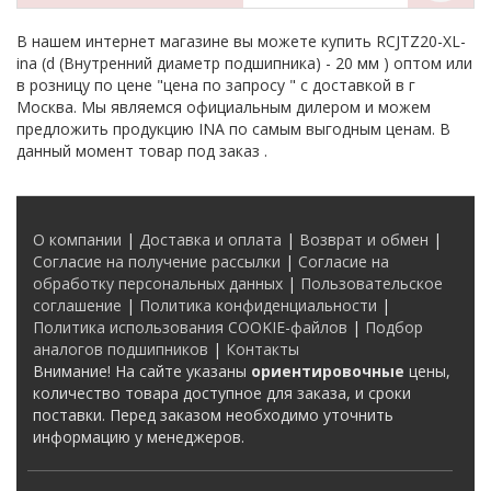
В нашем интернет магазине вы можете купить RCJTZ20-XL-
ina (d (Внутренний диаметр подшипника) - 20 мм ) оптом или
в розницу по цене "цена по запросу " с доставкой в
г
Москва
. Мы являемся официальным дилером и можем
предложить продукцию INA по самым выгодным ценам. В
данный момент товар под заказ .
О компании
|
Доставка и оплата
|
Возврат и обмен
|
Согласие на получение рассылки
|
Согласие на
обработку персональных данных
|
Пользовательское
соглашение
|
Политика конфиденциальности
|
Политика использования COOKIE-файлов
|
Подбор
аналогов подшипников
|
Контакты
Внимание! На сайте указаны
ориентировочные
цены,
количество товара доступное для заказа, и сроки
поставки. Перед заказом необходимо уточнить
информацию у менеджеров.