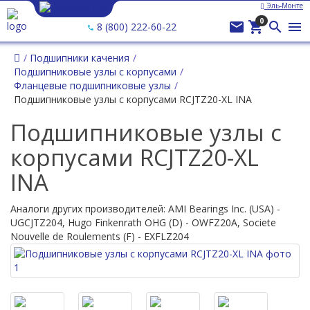
Эль-Монте
Ваш город —
Эль-Монте
?
0




8 (800) 222-60-22
Подшипники качения
Подшипниковые узлы с корпусами
Фланцевые подшипниковые узлы
Подшипниковые узлы с корпусами RCJTZ20-XL INA
Подшипниковые узлы с
корпусами RCJTZ20-XL
INA
Аналоги других производителей: AMI Bearings Inc. (USA) -
UGCJTZ204, Hugo Finkenrath OHG (D) - OWFZ20A, Societe
Nouvelle de Roulements (F) - EXFLZ204