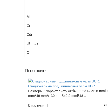
J
M
Cr
C0r
d3 max
Q
Похожие
Стационарные подшипниковые узлы UCP..
Размеры и характеристики:d40 mmd1≈ 52.5 mmL
mmA49 mmA130 mmB49.2 mmB48 ..
В наличии
20