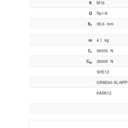
K
M16
Q
Rp1/8
S
39,6
mm
1
m
4,1
kg
C
56000
N
r
C
36000
N
0r
SHE12
GRAE60-XL-NPP
KASK12