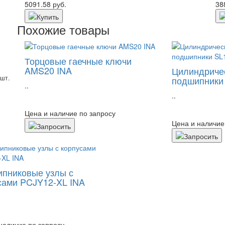
5091.58 руб.
38
Похожие товары
Торцовые гаечные ключи
AMS20 INA
Цилиндриче
шт.
подшипники
..
..
Цена и наличие по запросу
Цена и наличие
пниковые узлы с
сами PCJY12-XL INA
наличие по запросу