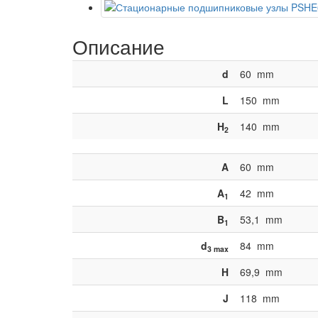
Описание
d
60
mm
L
150
mm
H
140
mm
2
A
60
mm
A
42
mm
1
B
53,1
mm
1
d
84
mm
3 max
H
69,9
mm
J
118
mm