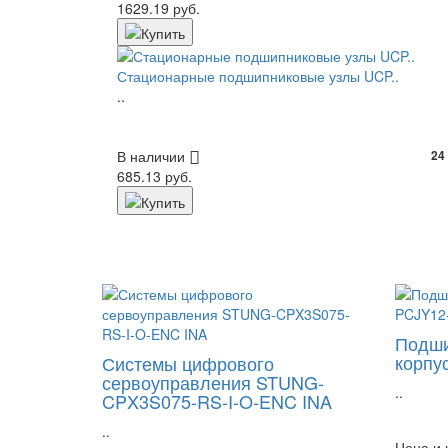
1629.19 руб.
Стационарные подшипниковые узлы UCP..
..
В наличии
24
685.13 руб.
Подши
корпу
Системы цифрового
сервоуправления STUNG-
..
CPX3S075-RS-I-O-ENC INA
..
Цена и 