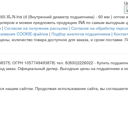
Ц
-XL-N-ina (d (Внутренний диаметр подшипника) - 60 мм ) оптом ил
илером и можем предложить продукцию INA по самым выгодным цен
н
|
Согласие на получение рассылки
|
Согласие на обработку перс
ьзования COOKIE-файлов
|
Подбор аналогов подшипников
|
Контак
цены, количество товара доступное для заказа, и сроки поставки.
375; ОГРН 1057749493878) тел. 8(800)2226022 - Купить подшипн
и под заказ. Официальный дилер. Выгодные цены на подшипники и 
ся нашим сайтом. Продолжая использование сайта, вы соглашаете
ся нашим сайтом. Продолжая использование сайта, вы соглашаете