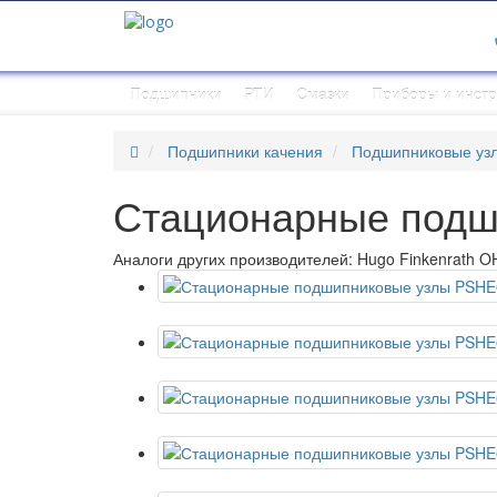
Подшипники
РТИ
Смазки
Приборы и инст
Подшипники качения
Подшипниковые узл
Стационарные подш
Аналоги других производителей: Hugo Finkenrath OH