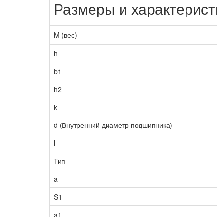
Размеры и характерист
M (вес)
h
b1
h2
k
d (Внутренний диаметр подшипника)
l
Тип
a
S1
a1