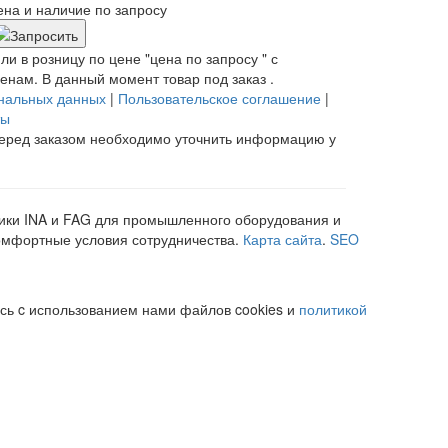
ена и наличие по запросу
и в розницу по цене "цена по запросу " с
ам. В данный момент товар под заказ .
ональных данных
|
Пользовательское соглашение
|
ты
 Перед заказом необходимо уточнить информацию у
ики INA и FAG для промышленного оборудования и
комфортные условия сотрудничества.
Карта сайта
.
SEO
сь c использованием нами файлов cookies и
политикой
сь c использованием нами файлов cookies и
политикой