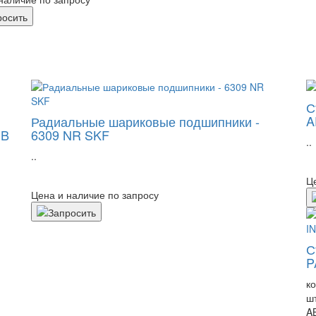
С
A
Радиальные шариковые подшипники -
MB
6309 NR SKF
..
..
Ц
Цена и наличие по запросу
С
P
к
ш
A