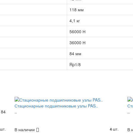
118 мм
4,1 кг
56000 Н
36000 Н
84 мм
Rp1/8
Стационарные подшипниковые узлы PAS..
Ст
184
..
..
шт.
В наличии
шт.
В 
4