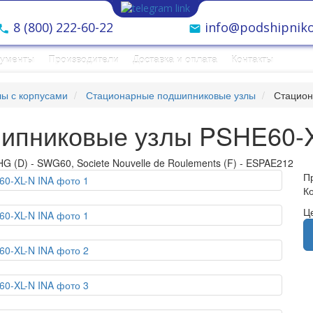
8 (800) 222-60-22
info@podshipniko
рументы
Производители
Доставка и оплата
Контакты
ы с корпусами
Стационарные подшипниковые узлы
Стацион
ипниковые узлы PSHE60-X
G (D) - SWG60, Societe Nouvelle de Roulements (F) - ESPAE212
П
К
Ц