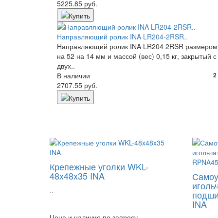
5225.85 руб.
Направляющий ролик INA LR204-2RSR..
Направляющий ролик INA LR204 2RSR размером
на 52 на 14 мм и массой (вес) 0,15 кг, закрытый с
двух..
В наличии
2
2707.55 руб.
Крепежные уголки WKL-
48x48x35 INA
Самоу
иголь
..
подши
INA
Цена и наличие по запросу