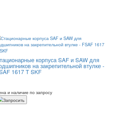
тационарные корпуса SAF и SAW для
одшипников на закрепительной втулке -
SAF 1617 T SKF
ена и наличие по запросу