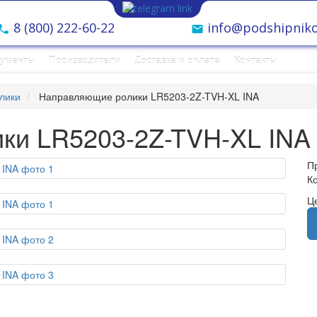
8 (800) 222-60-22
info@podshipniko
рументы
Производители
Доставка и оплата
Контакты
лики
Направляющие ролики LR5203-2Z-TVH-XL INA
ки LR5203-2Z-TVH-XL INA
П
К
Ц