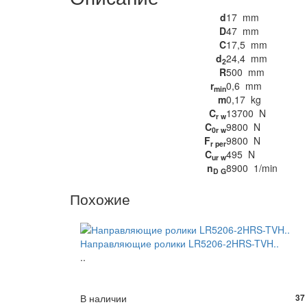
d
17
mm
D
47
mm
C
17,5
mm
d
24,4
mm
2
R
500
mm
r
0,6
mm
min
m
0,17
kg
C
13700
N
r w
C
9800
N
0r w
F
9800
N
r per
C
495
N
ur w
n
8900
1/min
D G
Похожие
Направляющие ролики LR5206-2HRS-TVH..
..
В наличии
37