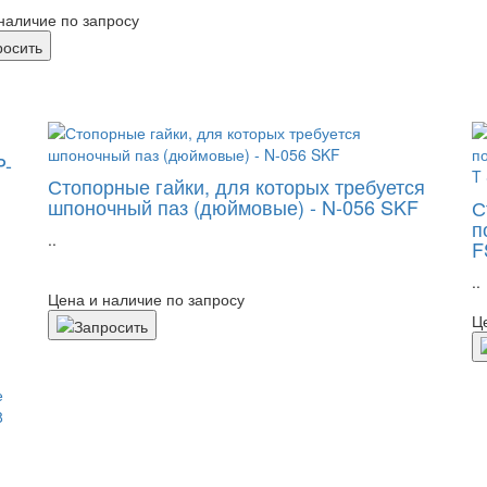
наличие по запросу
P-
Стопорные гайки, для которых требуется
шпоночный паз (дюймовые) - N-056 SKF
С
п
..
F
..
Цена и наличие по запросу
Ц