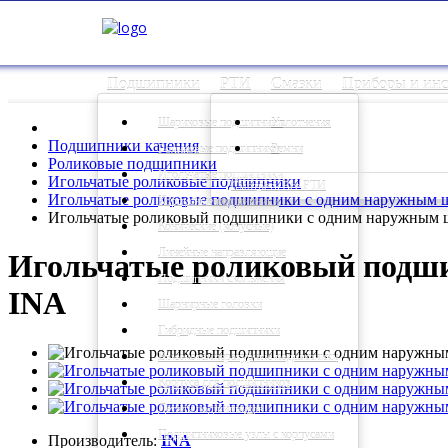
Подшипники
РТИ
Смазки
Приборы и ин
Шариковые подшипники
Уплотнения
Подшипники качения
Роликовые подшипники
Ремни
Роликовые подшипники
Игольчатые подшипники
Игольчатые роликовые подшипники
Смотреть Все РТИ
Игольчатые роликовые подшипники с одним наружным 
Корпусные подшипники
Игольчатые роликовый подшипники с одним наружным
Конические (конусные)
Линейные направляющие
Игольчатые роликовый подш
Подшипники скольжения
INA
Шарнирные головки
Гибридные подшипники
Высокотемпературные подшипники
Корпуса для подшипников
Детали подшипников
Подшипниковые узлы с корпусами
Производитель:
INA