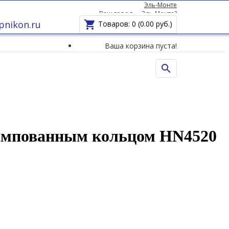
Эль-Монте
Ваш город —
Эль-Монте
?
pnikon.ru

Товаров: 0 (0.00 руб.)
Ваша корзина пуста!

ампованным кольцом HN4520