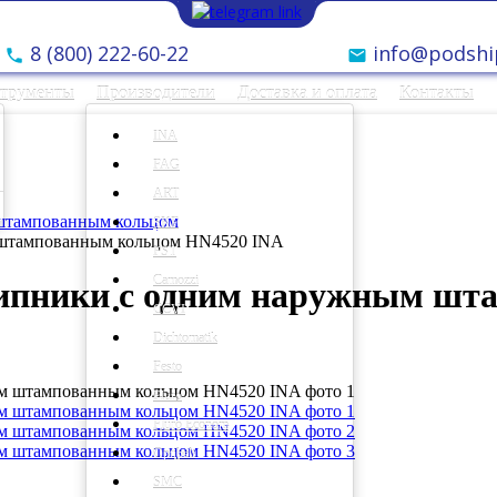
8 (800) 222-60-22
info@podshi
струменты
Производители
Доставка и оплата
Контакты
INA
FAG
ART
штампованным кольцом
SKF
 штампованным кольцом HN4520 INA
FST
Camozzi
ипники с одним наружным шт
CCVI
Dichtomatik
Festo
Fluro
Fluro Econom
Optibelt
SMC