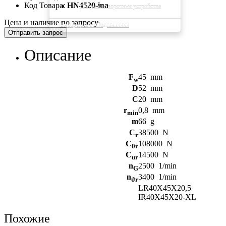
Код Товара:
HN4520-ina
Опорно-поворотные устройства
Цена и наличие по запросу
Смотреть Все Подшипники
Отправить запрос
Описание
F
45
mm
w
D
52
mm
C
20
mm
r
0,8
mm
min
m
66
g
C
38500
N
r
C
108000
N
0r
C
14500
N
ur
n
2500
1/min
G
n
3400
1/min
ϑr
LR40X45X20,5
IR40X45X20-XL
Похожие