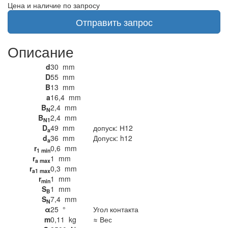
Цена и наличие по запросу
Отправить запрос
Описание
d
30
mm
D
55
mm
B
13
mm
a
16,4
mm
B
2,4
mm
N
B
2,4
mm
N1
D
49
mm
допуск: Н12
a
d
36
mm
Допуск: h12
a
r
0,6
mm
1 min
r
1
mm
a max
r
0,3
mm
a1 max
r
1
mm
min
S
1
mm
B
S
7,4
mm
N
α
25
°
Угол контакта
m
0,11
kg
≈ Вес