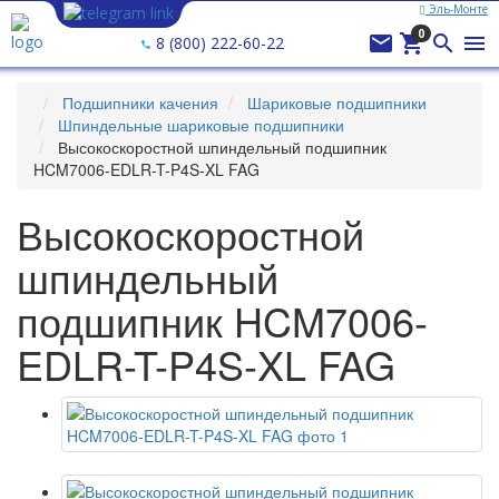
Эль-Монте
Ваш город —
Эль-Монте
?
0




8 (800) 222-60-22
Подшипники качения
Шариковые подшипники
Шпиндельные шариковые подшипники
Высокоскоростной шпиндельный подшипник
HCM7006-EDLR-T-P4S-XL FAG
Высокоскоростной
шпиндельный
подшипник HCM7006-
EDLR-T-P4S-XL FAG