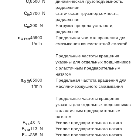
C
8500
N
динамическая грузоподъемность,
r
радиальная
C
3700
N
статическая грузоподъемность,
0r
радиальная
C
300
N
Нагрузка предела усталости,
ur
радиальная
n
45900
Предельная частота вращения для
G Fett
1/min
смазывания консистентной смазкой
Предельные частоты вращения
указаны для отдельных подшипников
с эластичным предварительным
натягом
n
65900
Предельная частота вращения для
G Öl
1/min
масляно-воздушного смазывания
Предельные частоты вращения
указаны для отдельных подшипников
с эластичным предварительным
натягом
F
43
N
Усилие предварительного натяга
V L
F
113
N
Усилие предварительного натяга
V M
F
235
N
Усилие предварительного натяга
V H