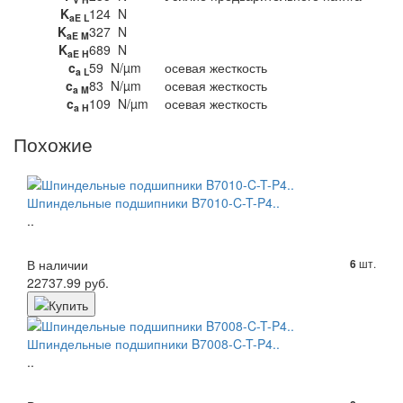
K
124
N
aE L
K
327
N
aE M
K
689
N
aE H
c
59
N/µm
осевая жесткость
a L
c
83
N/µm
осевая жесткость
a M
c
109
N/µm
осевая жесткость
a H
Похожие
Шпиндельные подшипники B7010-C-T-P4..
..
В наличии
шт.
6
22737.99 руб.
Шпиндельные подшипники B7008-C-T-P4..
..