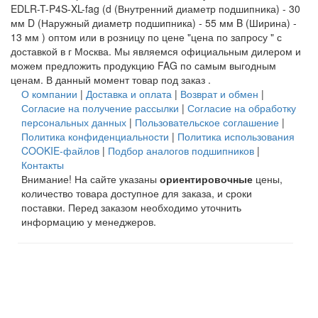
EDLR-T-P4S-XL-fag (d (Внутренний диаметр подшипника) - 30
мм D (Наружный диаметр подшипника) - 55 мм B (Ширина) -
13 мм ) оптом или в розницу по цене "цена по запросу " с
доставкой в
г Москва
. Мы являемся официальным дилером и
можем предложить продукцию FAG по самым выгодным
ценам. В данный момент товар под заказ .
О компании
|
Доставка и оплата
|
Возврат и обмен
|
Согласие на получение рассылки
|
Согласие на обработку
персональных данных
|
Пользовательское соглашение
|
Политика конфиденциальности
|
Политика использования
COOKIE-файлов
|
Подбор аналогов подшипников
|
Контакты
Внимание! На сайте указаны
ориентировочные
цены,
количество товара доступное для заказа, и сроки
поставки. Перед заказом необходимо уточнить
информацию у менеджеров.
©2015-2026 ООО "Импортмеханика" (ИНН 7729538375;
ОГРН 1057749493878) тел. 8(800)2226022 - Купить
подшипники INA и FAG для промышленного
оборудования и станков, продажа оптом и в розницу со