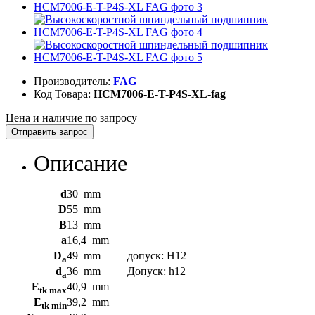
Производитель:
FAG
Код Товара:
HCM7006-E-T-P4S-XL-fag
Цена и наличие по запросу
Отправить запрос
Описание
d
30
mm
D
55
mm
B
13
mm
a
16,4
mm
D
49
mm
допуск: Н12
a
d
36
mm
Допуск: h12
a
E
40,9
mm
tk max
E
39,2
mm
tk min