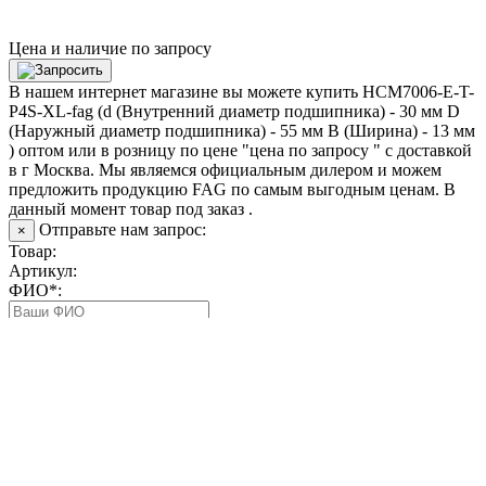
Цена и наличие по запросу
В нашем интернет магазине вы можете купить HCM7006-E-T-
P4S-XL-fag (d (Внутренний диаметр подшипника) - 30 мм D
(Наружный диаметр подшипника) - 55 мм B (Ширина) - 13 мм
) оптом или в розницу по цене "цена по запросу " с доставкой
в
г Москва
. Мы являемся официальным дилером и можем
предложить продукцию FAG по самым выгодным ценам. В
данный момент товар под заказ .
Отправьте нам запрос:
×
Товар:
Артикул:
ФИО*:
Телефон*:
Email*:
Закрыть окно
Отправить запрос
О компании
|
Доставка и оплата
|
Возврат и обмен
|
Согласие
на получение рассылки
|
Согласие на обработку персональных
данных
|
Пользовательское соглашение
|
Политика