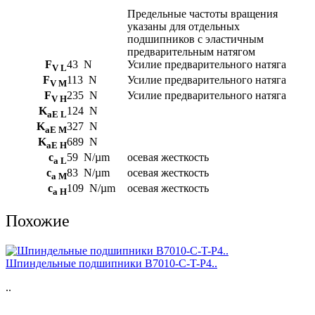
Предельные частоты вращения
указаны для отдельных
подшипников с эластичным
предварительным натягом
F
43
N
Усилие предварительного натяга
V L
F
113
N
Усилие предварительного натяга
V M
F
235
N
Усилие предварительного натяга
V H
K
124
N
aE L
K
327
N
aE M
K
689
N
aE H
c
59
N/µm
осевая жесткость
a L
c
83
N/µm
осевая жесткость
a M
c
109
N/µm
осевая жесткость
a H
Похожие
Шпиндельные подшипники B7010-C-T-P4..
..