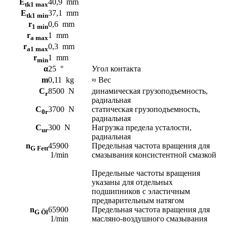
E
40,9
mm
tk1 max
E
37,1
mm
tk1 min
r
0,6
mm
1 min
r
1
mm
a max
r
0,3
mm
a1 max
r
1
mm
min
α
25
°
Угол контакта
m
0,11
kg
≈ Вес
C
8500
N
динамическая грузоподъемность,
r
радиальная
C
3700
N
статическая грузоподъемность,
0r
радиальная
C
300
N
Нагрузка предела усталости,
ur
радиальная
n
45900
Предельная частота вращения для
G Fett
1/min
смазывания консистентной смазкой
Предельные частоты вращения
указаны для отдельных
подшипников с эластичным
предварительным натягом
n
65900
Предельная частота вращения для
G Öl
1/min
масляно-воздушного смазывания