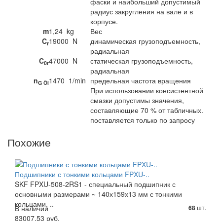
фаски и наибольший допустимый
радиус закругления на вале и в
корпусе.
m
1,24
kg
Вес
C
19000
N
динамическая грузоподъемность,
r
радиальная
C
47000
N
статическая грузоподъемность,
0r
радиальная
n
1470
1/min
предельная частота вращения
G Öl
При использовании консистентной
смазки допустимы значения,
составляющие 70 % от табличных.
поставляется только по запросу
Похожие
Подшипники с тонкими кольцами FPXU-..
SKF FPXU-508-2RS1 - специальный подшипник с
основными размерами ~ 140х159х13 мм с тонкими
кольцами, ..
В наличии
шт.
68
83007.53 руб.