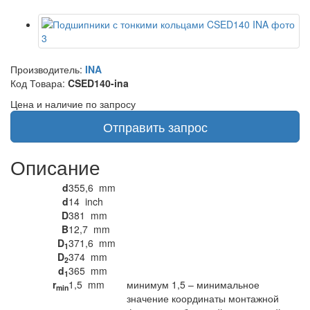
Производитель:
INA
Код Товара:
CSED140-ina
Цена и наличие по запросу
Отправить запрос
Описание
d
355,6
mm
d
14
inch
D
381
mm
B
12,7
mm
D
371,6
mm
1
D
374
mm
2
d
365
mm
1
r
1,5
mm
минимум 1,5 – минимальное
min
значение координаты монтажной