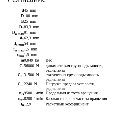
d
45
mm
D
100
mm
B
25
mm
D
83,3
mm
1
D
91
mm
a max
d
62,3
mm
1
d
54
mm
a min
r
1,5
mm
a max
r
1,5
mm
min
m
0,849
kg
Вес
C
56000
N
динамическая грузоподъемность,
r
радиальная
C
31500
N
статическая грузоподъемность,
0r
радиальная
C
2240
N
Нагрузка предела усталости,
ur
радиальная
n
9500
1/min
Предельная частота вращения
G
n
8200
1/min
Базовая тепловая частота вращения
ϑr
f
12,9
Расчетный коэффициент
0