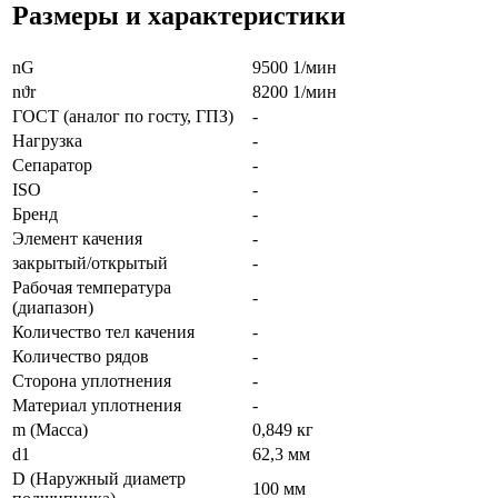
Размеры и характеристики
nG
9500 1/мин
nϑr
8200 1/мин
ГОСТ (аналог по госту, ГПЗ)
-
Нагрузка
-
Сепаратор
-
ISO
-
Бренд
-
Элемент качения
-
закрытый/открытый
-
Рабочая температура
-
(диапазон)
Количество тел качения
-
Количество рядов
-
Сторона уплотнения
-
Материал уплотнения
-
m (Масса)
0,849 кг
d1
62,3 мм
D (Наружный диаметр
100 мм