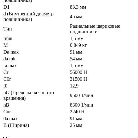
подшипника)
D1
83,3 мм
d (Внутренний диаметр
45 мм
подшипника)
Радиальные шариковые
Тип
подшипники
rmin
1,5 мм
M
0,849 кг
Da max
91 мм
da min
54 мм
ra max
1,5 мм
Cr
56000 Н
C0r
31500 Н
f0
12,9
nG (Предельная частота
9500 1/мин
вращения)
nB
8300 1/мин
Cur
2240 Н
da max
91 мм
B (Ширина)
25 мм