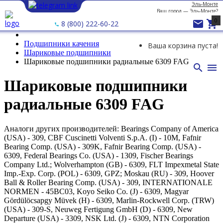
Эль-Монте
Ваш город —
Эль-Монте
?
0


8 (800) 222-60-22
Подшипники качения
Ваша корзина пуста!
Шариковые подшипники
Шариковые подшипники радиальные 6309 FAG


Шариковые подшипники
радиальные 6309 FAG
Аналоги других производителей: Bearings Company of America
(USA) - 309, CBF Cuscinetti Volventi S.p.A. (I) - 10M, Fafnir
Bearing Comp. (USA) - 309K, Fafnir Bearing Comp. (USA) -
6309, Federal Bearings Co. (USA) - 1309, Fischer Bearings
Company Ltd.; Wolverhampton (GB) - 6309, FLT Impexmetal State
Imp.-Exp. Corp. (POL) - 6309, GPZ; Moskau (RU) - 309, Hoover
Ball & Roller Bearing Comp. (USA) - 309, INTERNATIONALE
NORMEN - 45BC03, Koyo Seiko Co. (J) - 6309, Magyar
Gördülöcsapgy Müvek (H) - 6309, Marlin-Rockwell Corp. (TRW)
(USA) - 309-S, Neuweg Fertigung GmbH (D) - 6309, New
Departure (USA) - 3309, NSK Ltd. (J) - 6309, NTN Corporation