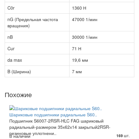
C0r
1360 Н
nG (Предельная частота
47000 1/мин
вращения)
nB
30000 1/мин
Cur
71 Н
da max
19,6 мм
B (Ширина)
7 мм
Похожие
Шариковые подшипники радиальные S60..
Подшипник S6007-2RSR-HLC FAG шариковый
радиальный-размером 35х62х14 закрытый2RSR-
резиновые уплотнени..
В наличии
шт.
169