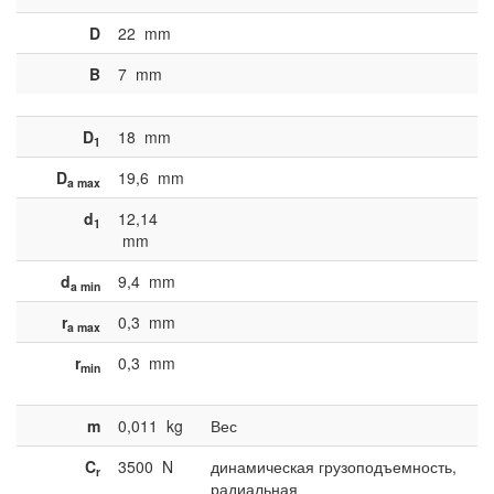
D
22
mm
B
7
mm
D
18
mm
1
D
19,6
mm
a max
d
12,14
1
mm
d
9,4
mm
a min
r
0,3
mm
a max
r
0,3
mm
min
m
0,011
kg
Вес
C
3500
N
динамическая грузоподъемность,
r
радиальная