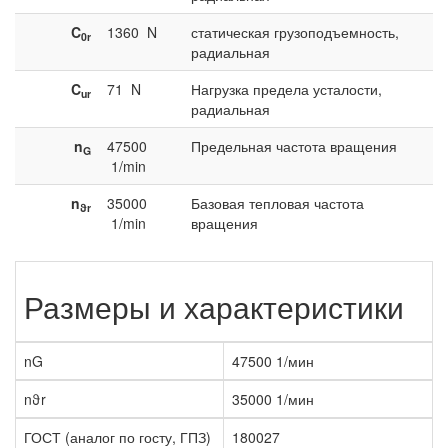
C
1360
N
статическая грузоподъемность,
0r
радиальная
C
71
N
Нагрузка предела усталости,
ur
радиальная
n
47500
Предельная частота вращения
G
1/min
n
35000
Базовая тепловая частота
ϑr
1/min
вращения
Размеры и характеристики
nG
47500 1/мин
nϑr
35000 1/мин
ГОСТ (аналог по госту, ГПЗ)
180027