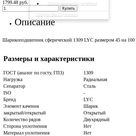
1799.48 руб.
Опорно-поворотные устройства
Купить
Смотреть Все Подшипники
Описание
Шарикоподшипник сферический 1309 LYC размером 45 на 100 на 
Размеры и характеристики
ГОСТ (аналог по госту, ГПЗ)
1309
Нагрузка
Радиальная
Сепаратор
Сталь
ISO
-
Бренд
LYC
Элемент качения
Шарик
закрытый/открытый
Открытый
Количество рядов
Двухрядный
Сторона уплотнения
Нет
Материал уплотнения
Нет