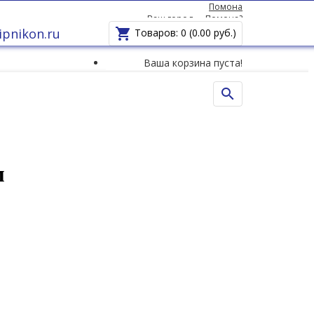
Помона
Ваш город —
Помона
?
pnikon.ru

Товаров: 0 (0.00 руб.)
Ваша корзина пуста!

м