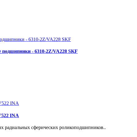
 подшипники - 6310-2Z/VA228 SKF
V522 INA
ых радиальных сферических роликоподшипников..