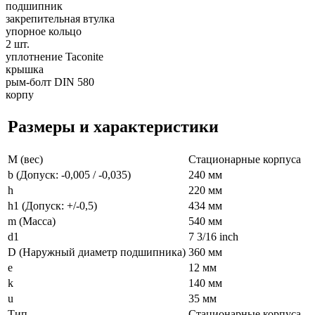
подшипник
закрепительная втулка
упорное кольцо
2 шт.
уплотнение Taconite
крышка
рым-болт DIN 580
корпу
Размеры и характеристики
M (вес)
Стационарные корпуса
b (Допуск: -0,005 / -0,035)
240 мм
h
220 мм
h1 (Допуск: +/-0,5)
434 мм
m (Масса)
540 мм
d1
7 3/16 inch
D (Наружный диаметр подшипника)
360 мм
e
12 мм
k
140 мм
u
35 мм
Тип
Стационарные корпуса