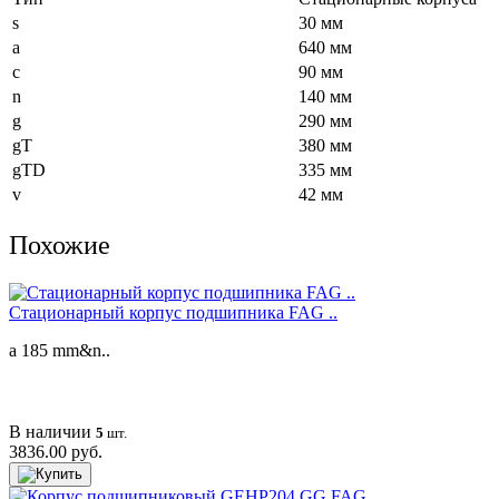
s
30 мм
a
640 мм
c
90 мм
n
140 мм
g
290 мм
gT
380 мм
gTD
335 мм
v
42 мм
Похожие
Cтационарный корпус подшипника FAG ..
a 185 mm&n..
В наличии
5
шт.
3836.00 руб.