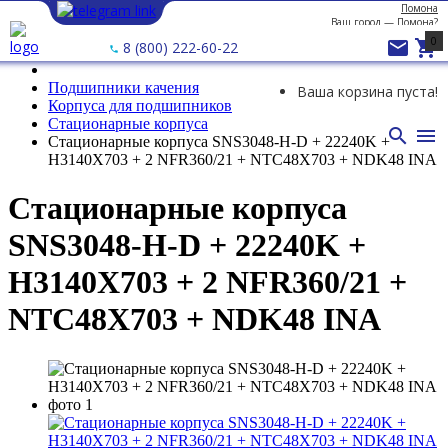
Помона
Ваш город —
Помона
?
0


8 (800) 222-60-22
Подшипники качения
Ваша корзина пуста!
Корпуса для подшипников
Стационарные корпуса


Стационарные корпуса SNS3048-H-D + 22240K +
H3140X703 + 2 NFR360/21 + NTC48X703 + NDK48 INA
Стационарные корпуса
SNS3048-H-D + 22240K +
H3140X703 + 2 NFR360/21 +
NTC48X703 + NDK48 INA