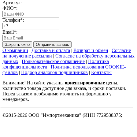
Артикул:
ФИО*:
Телефон*:
Email*:
Закрыть окно
Отправить запрос
О компании
|
Доставка и оплата
|
Возврат и обмен
|
Согласие
на получение рассылки
|
Согласие на обработку персональных
данных
|
Пользовательское соглашение
|
Политика
конфиденциальности
|
Политика использования COOKIE-
файлов
|
Подбор аналогов подшипников
|
Контакты
Внимание! На сайте указаны
ориентировочные
цены,
количество товара доступное для заказа, и сроки поставки.
Перед заказом необходимо уточнить информацию у
менеджеров.
©2015-2026 ООО "Импортмеханика" (ИНН 7729538375;
ОГРН 1057749493878) тел. 8(800)2226022 - Купить
подшипники INA и FAG для промышленного оборудования и
станков, продажа оптом и в розницу со склада и под заказ.