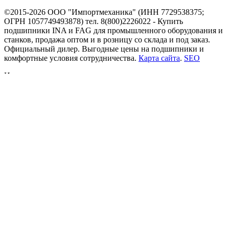
©2015-2026 ООО "Импортмеханика" (ИНН 7729538375;
ОГРН 1057749493878) тел. 8(800)2226022 - Купить
подшипники INA и FAG для промышленного оборудования и
станков, продажа оптом и в розницу со склада и под заказ.
Официальный дилер. Выгодные цены на подшипники и
комфортные условия сотрудничества.
Карта сайта
.
SEO
Интернет-магазин подшипников
ул. Выборгская, д.16 с.1, офис 709а
125212
Москва
,
8-800-222-60-22
,
info@podshipnikon.ru
Мы используем файлы cookie, чтобы вам было удобнее
пользоваться нашим сайтом. Продолжая использование сайта,
вы соглашаетесь c использованием нами файлов cookies и
политикой конфиденциальности
.
Принять
Мы используем файлы cookie, чтобы вам было удобнее
пользоваться нашим сайтом. Продолжая использование сайта,
вы соглашаетесь c использованием нами файлов cookies и
политикой конфиденциальности
.