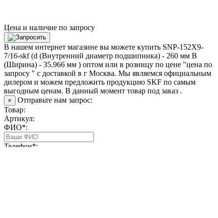
Цена и наличие по запросу
В нашем интернет магазине вы можете купить SNP-152X9-
7/16-skf (d (Внутренний диаметр подшипника) - 260 мм B
(Ширина) - 35.966 мм ) оптом или в розницу по цене "цена по
запросу " с доставкой в
г Москва
. Мы являемся официальным
дилером и можем предложить продукцию SKF по самым
выгодным ценам. В данный момент товар под заказ .
Отправьте нам запрос:
×
Товар:
Артикул:
ФИО*:
Телефон*:
Email*:
Закрыть окно
Отправить запрос
О компании
|
Доставка и оплата
|
Возврат и обмен
|
Согласие
на получение рассылки
|
Согласие на обработку персональных
данных
|
Пользовательское соглашение
|
Политика