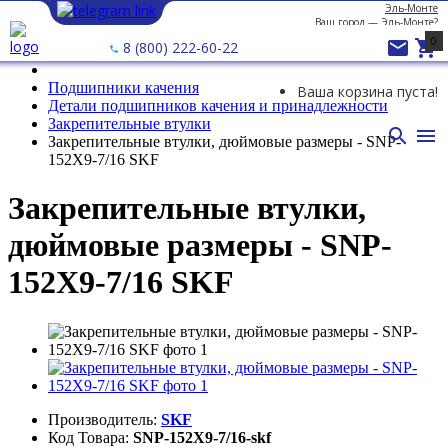
Эль-Монте
Ваш город —
Эль-Монте
?
0


8 (800) 222-60-22
Подшипники качения
Ваша корзина пуста!
Детали подшипников качения и принадлежности
Закрепительные втулки


Закрепительные втулки, дюймовые размеры - SNP-
152X9-7/16 SKF
Закрепительные втулки,
дюймовые размеры - SNP-
152X9-7/16 SKF
Производитель:
SKF
Код Товара:
SNP-152X9-7/16-skf