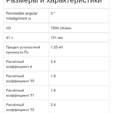
Permissible angular
3 °
misalignment α
nG
7500 об/мин
d1 ≈
101 мм
Предел усталостной
1.25 кН
прочности Pu
Расчётный
0.4
коэффициент e
Расчётный
1.6
коэффициент Y0
Расчётный
1.6
коэффициент Y1
Расчётный
2.4
коэффициент Y2