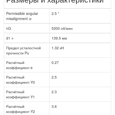
Permissible angular
2.5 °
misalignment α
nG
5300 об/мин
d1 ≈
139.5 мм
Предел усталостной
1.32 кН
прочности Pu
Расчётный
0.27
коэффициент e
Расчётный
2.5
коэффициент Y0
Расчётный
2.3
коэффициент Y1
Расчётный
3.6
коэффициент Y2