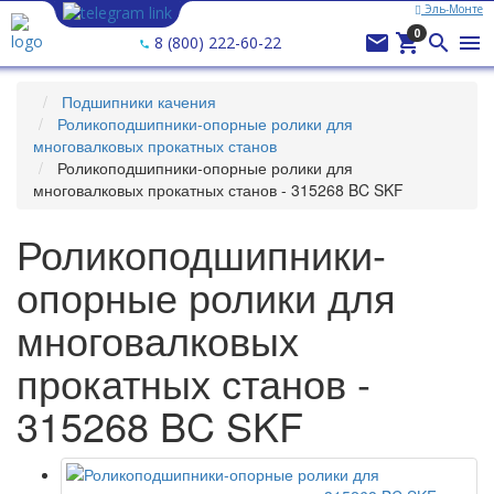
Эль-Монте
Ваш город —
Эль-Монте
?
0




8 (800) 222-60-22
Подшипники качения
Роликоподшипники-опорные ролики для
многовалковых прокатных станов
Роликоподшипники-опорные ролики для
многовалковых прокатных станов - 315268 BC SKF
Роликоподшипники-
опорные ролики для
многовалковых
прокатных станов -
315268 BC SKF