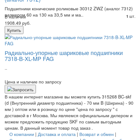
Подшипники конические роликовые 30312 ZWZ (аналог 7312)
размером 60 на 130 на 33,5 мм и ма..
В наличии
шт.
1
1908.49 руб.
Купить
Радиально-упорные шариковые подшипники
7318-B-XL-MP FAG
..
Цена и наличие по запросу
В нашем интернет магазине вы можете купить 315268 BC-skf
(d (Внутренний диаметр подшипника) - 70 мм B (Ширина) - 90
мм ) оптом или в розницу по цене "цена по запросу " с
доставкой в
г Москва
. Мы являемся официальным дилером и
можем предложить продукцию SKF по самым выгодным
ценам. В данный момент товар под заказ .
О компании
|
Доставка и оплата
|
Возврат и обмен
|