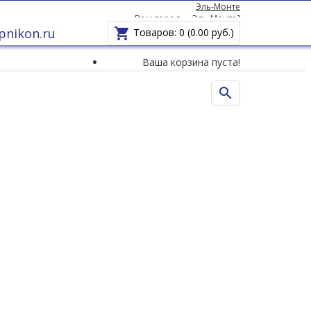
Эль-Монте
Ваш город —
Эль-Монте
?
pnikon.ru

Товаров: 0 (0.00 руб.)
Ваша корзина пуста!
