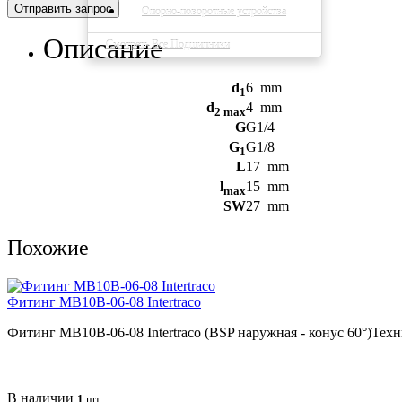
Отправить запрос
Опорно-поворотные устройства
Описание
Смотреть Все Подшипники
d
6
mm
1
d
4
mm
2 max
G
G1/4
G
G1/8
1
L
17
mm
l
15
mm
max
SW
27
mm
Похожие
Фитинг MB10B-06-08 Intertraco
Фитинг MB10B-06-08 Intertraco (BSP наружная - конус 60°)Тех
В наличии
1
шт.