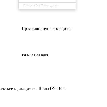
Смотреть Все Производители
Присоединительное отверстие
Размер под ключ
нические характеристки ШлангDN : 10I..