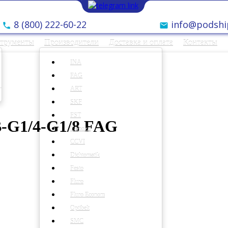
8 (800) 222-60-22
info@podshi
струменты
Производители
Доставка и оплата
Контакты
INA
FAG
ART
SKF
FST
-G1/4-G1/8 FAG
Camozzi
CCVI
Dichtomatik
Festo
Fluro
Fluro Econom
Optibelt
SMC