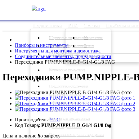
Подшипники
РТИ
Смазки
Приборы и ин
Шариковые подшипники
Уплотнения
Приборы и инструменты
Роликовые подшипники
Ремни
Инструменты для монтажа и демонтажа
Игольчатые подшипники
Соединительные элементы, принадлежности
Смотреть Все РТИ
Переходники PUMP.NIPPLE-B-G1/4-G1/8 FAG
Корпусные подшипники
Конические (конусные)
Переходники PUMP.NIPPLE-B
Линейные направляющие
Подшипники скольжения
Шарнирные головки
Гибридные подшипники
Высокотемпературные подшипники
Корпуса для подшипников
Производитель:
FAG
Код Товара:
PUMP.NIPPLE-B-G1/4-G1/8-fag
Детали подшипников
Подшипниковые узлы с корпусами
Цена и наличие по запросу