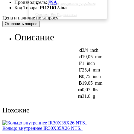
Производитель:
INA
Опорно-поворотные устройства
Код Товара:
PI121612-ina
Смотреть Все Подшипники
Цена и наличие по запросу
Отправить запрос
Описание
d
3/4
inch
d
19,05
mm
F
1
inch
F
25,4
mm
B
0,75
inch
B
19,05
mm
m
0,07
lbs
m
31,6
g
Похожие
Кольцо внутреннее IR30X35X26 NTS..