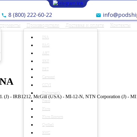
8 (800) 222-60-22
info@podshi
струменты
Производители
Доставка и оплата
Контакты
INA
FAG
ART
SKF
FST
Camozzi
INA
CCVI
Dichtomatik
(J) - IRB1212, McGill (USA) - MI-12-N, NTN Corporation (J) - MI
Festo
Fluro
Fluro Econom
Optibelt
SMC