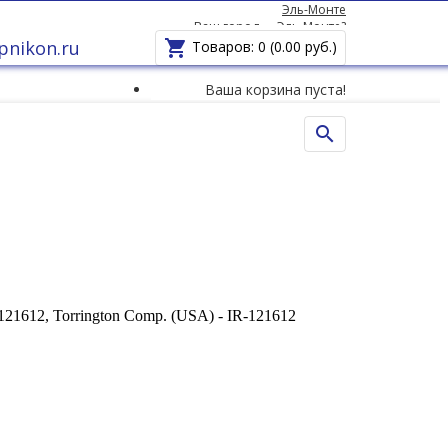
Эль-Монте
Ваш город —
Эль-Монте
?
pnikon.ru

Товаров: 0 (0.00 руб.)
Ваша корзина пуста!

121612, Torrington Comp. (USA) - IR-121612