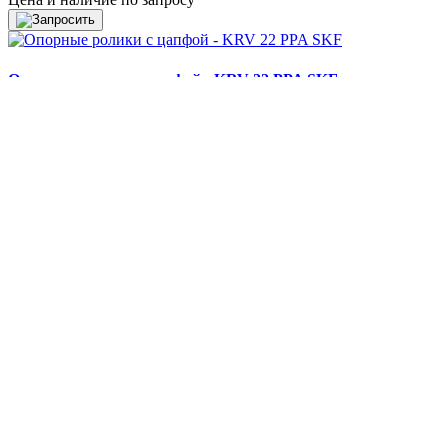
Опорные ролики с цапфой - KRV 22 PPA SKF
..
Цена и наличие по запросу
В нашем интернет магазине вы можете купить PI121612-ina (d (
доставкой в
г Москва
. Мы являемся официальным дилером и м
Отправьте нам запрос:
×
Товар:
Артикул:
ФИО*:
Телефон*:
Email*: