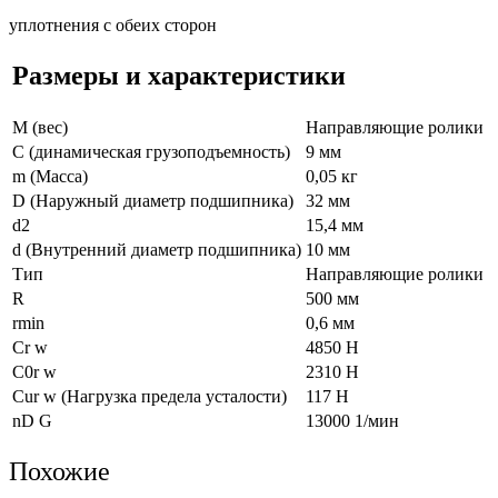
уплотнения с обеих сторон
Размеры и характеристики
M (вес)
Направляющие ролики
C (динамическая грузоподъемность)
9 мм
m (Масса)
0,05 кг
D (Наружный диаметр подшипника)
32 мм
d2
15,4 мм
d (Внутренний диаметр подшипника)
10 мм
Тип
Направляющие ролики
R
500 мм
rmin
0,6 мм
Cr w
4850 Н
C0r w
2310 Н
Cur w (Нагрузка предела усталости)
117 Н
nD G
13000 1/мин
Похожие