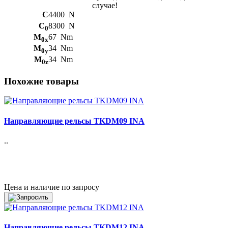
случае!
C
4400
N
C
8300
N
0
M
67
Nm
0x
M
34
Nm
0y
M
34
Nm
0z
Похожие товары
Направляющие рельсы TKDM09 INA
..
Цена и наличие по запросу
Направляющие рельсы TKDM12 INA