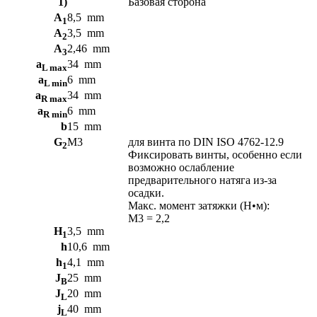
1)
Базовая сторона
A
8,5
mm
1
A
3,5
mm
2
A
2,46
mm
3
a
34
mm
L max
a
6
mm
L min
a
34
mm
R max
a
6
mm
R min
b
15
mm
G
M3
для винта по DIN ISO 4762-12.9
2
Фиксировать винты, особенно если
возможно ослабление
предварительного натяга из-за
осадки.
Макс. момент затяжки (Н•м):
M3 = 2,2
H
3,5
mm
1
h
10,6
mm
h
4,1
mm
1
J
25
mm
B
J
20
mm
L
j
40
mm
L