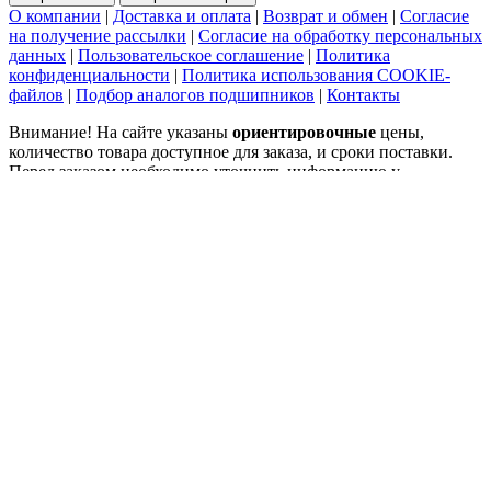
О компании
|
Доставка и оплата
|
Возврат и обмен
|
Согласие
на получение рассылки
|
Согласие на обработку персональных
данных
|
Пользовательское соглашение
|
Политика
конфиденциальности
|
Политика использования COOKIE-
файлов
|
Подбор аналогов подшипников
|
Контакты
Внимание! На сайте указаны
ориентировочные
цены,
количество товара доступное для заказа, и сроки поставки.
Перед заказом необходимо уточнить информацию у
менеджеров.
©2015-2026 ООО "Импортмеханика" (ИНН 7729538375;
ОГРН 1057749493878) тел. 8(800)2226022 - Купить
подшипники INA и FAG для промышленного оборудования и
станков, продажа оптом и в розницу со склада и под заказ.
Официальный дилер. Выгодные цены на подшипники и
комфортные условия сотрудничества.
Карта сайта
.
SEO
Интернет-магазин подшипников
ул. Выборгская, д.16 с.1, офис 709а
125212
Москва
,
8-800-222-60-22
,
info@podshipnikon.ru