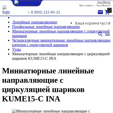
Эль-Монте
Ваш город —
Эль-Монте
?
0


8 (800) 222-60-22
Линейные направляющие
Ваша корзина пуста!
Профильные линейные направляющие
Миниатюрные линейные направляющие с циркуляцией


шариков
Четырехрядные миниатюрные линейные направляющие
качения с циркуляцией шариков
Узлы
Миниатюрные линейные направляющие с циркуляцией
шариков KUME15-C INA
Миниатюрные линейные
направляющие с
циркуляцией шариков
KUME15-C INA