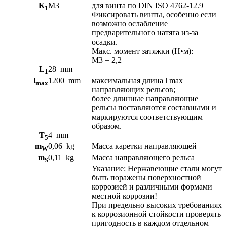
K
M3
для винта по DIN ISO 4762-12.9
1
Фиксировать винты, особенно если
возможно ослабление
предварительного натяга из-за
осадки.
Макс. момент затяжки (Н•м):
M3 = 2,2
L
28
mm
1
l
1200
mm
максимальная длина l max
max
направляющих рельсов;
более длинные направляющие
рельсы поставляются составными и
маркируются соответствующим
образом.
T
4
mm
5
m
0,06
kg
Масса каретки направляющей
W
m
0,11
kg
Масса направляющего рельса
S
Указание: Нержавеющие стали могут
быть поражены поверхностной
коррозией и различными формами
местной коррозии!
При предельно высоких требованиях
к коррозионной стойкости проверять
пригодность в каждом отдельном