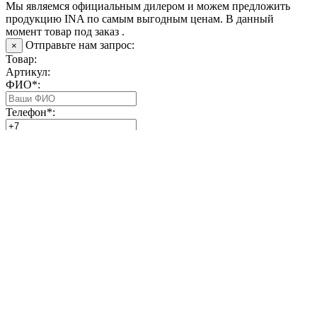
Мы являемся официальным дилером и можем предложить
продукцию INA по самым выгодным ценам. В данный
момент товар под заказ .
Отправьте нам запрос:
×
Товар:
Артикул:
ФИО*:
Телефон*:
Email*:
Закрыть окно
Отправить запрос
О компании
|
Доставка и оплата
|
Возврат и обмен
|
Согласие
на получение рассылки
|
Согласие на обработку персональных
данных
|
Пользовательское соглашение
|
Политика
конфиденциальности
|
Политика использования COOKIE-
файлов
|
Подбор аналогов подшипников
|
Контакты
Внимание! На сайте указаны
ориентировочные
цены,
количество товара доступное для заказа, и сроки поставки.
Перед заказом необходимо уточнить информацию у
менеджеров.