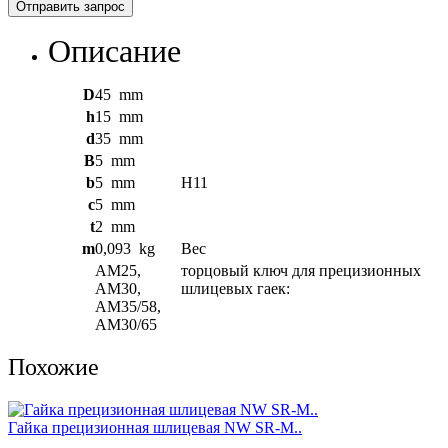
Отправить запрос
Описание
D
45
mm
h
15
mm
d
35
mm
B
5
mm
b
5
mm
H11
c
5
mm
t
2
mm
m
0,093
kg
Вес
AM25,
торцовый ключ для прецизионных
AM30,
шлицевых гаек:
AM35/58,
AM30/65
Похожие
Гайка прецизионная шлицевая NW SR-M..