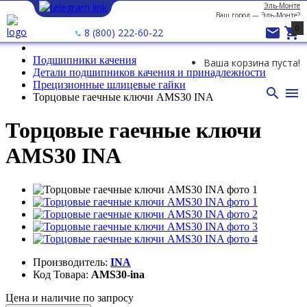
Эль-Монте
Ваш город —
Эль-Монте
?
0


8 (800) 222-60-22
Подшипники качения
Ваша корзина пуста!
Детали подшипников качения и принадлежности
Прецизионные шлицевые гайки


Торцовые гаечные ключи AMS30 INA
Торцовые гаечные ключи
AMS30 INA
Производитель:
INA
Код Товара:
AMS30-ina
Цена и наличие по запросу