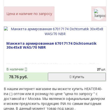
Цена и наличие по запросу
Манжета армированная 67017174 Dichtomatik
30x45x8 WAS/70 NBR
Материал 70 NBR NB703412Твердость по Шору 70Тип
профиля - WAS..
В наличии
27
шт.
78.76 руб.
Купить
В нашем интернет магазине вы можете купить HEATER40-
ina ( ) оптом или в розницу по цене "цена по запросу " с
доставкой в
г Москва
. Мы являемся официальным дилером
и можем предложить продукцию INA по самым выгодным
ценам. В данный момент товар под заказ .