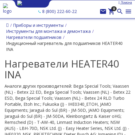
Помона
0




8 (800) 222-60-22
Приборы и инструменты
Инструменты для монтажа и демонтажа
Нагреватели подшипников
Индукционный нагреватель для подшипников HEATER40
INA
Нагреватели HEATER40
INA
Аналоги других производителей: Bega Special Tools; Vaassen
(NL) - Betex 22 ED, Bega Special Tools; Vaassen (NL) - Betex 22
ESD, Bega Special Tools; Vaassen (NL) - Betex 24 RLD Turbo
Portable, Etoh Inc.; Fukuoka (J) - IHE0340_ETOH, JAMO
Equipments; Jaraguá do Sul (BR) - JM-50D, JAMO Equipments;
Jaraguá do Sul (BR) - JM-50DA, Kleinbongartz & Kaiser oHG;
Remscheid (D) - T-AW-40, Linmast Induction Heaters; NSW
(AUS) - LBH-70D, NSK Ltd. (J) - Easy Heater Series, NSK Ltd. (J) -
IHE0320_NSK, PRÜFTECHNIK Dieter Busch AG; Ismaning (D) -