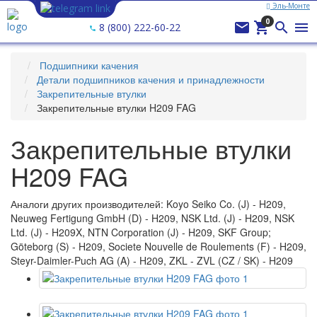
Эль-Монте
Ваш город —
Эль-Монте
?
0




8 (800) 222-60-22
Подшипники качения
Детали подшипников качения и принадлежности
Закрепительные втулки
Закрепительные втулки H209 FAG
Закрепительные втулки
H209 FAG
Аналоги других производителей: Koyo Seiko Co. (J) - H209,
Neuweg Fertigung GmbH (D) - H209, NSK Ltd. (J) - H209, NSK
Ltd. (J) - H209X, NTN Corporation (J) - H209, SKF Group;
Göteborg (S) - H209, Societe Nouvelle de Roulements (F) - H209,
Steyr-Daimler-Puch AG (A) - H209, ZKL - ZVL (CZ / SK) - H209