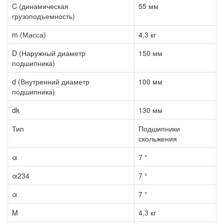
C (динамическая
55 мм
грузоподъемность)
m (Масса)
4,3 кг
D (Наружный диаметр
150 мм
подшипника)
d (Внутренний диаметр
100 мм
подшипника)
dk
130 мм
Тип
Подшипники
скольжения
α
7 °
α234
7 °
α
7 °
M
4,3 кг