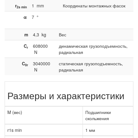
r
1
mm
Координаты монтажных фасок
2s min
α
7
°
m
4,3
kg
Вес
C
608000
динамическая грузоподъемность,
r
N
радиальная
C
3040000
статическая грузоподъемность,
0r
N
радиальная
Размеры и характеристики
M (вес)
Подшипники
скольжения
r1s min
1 мм