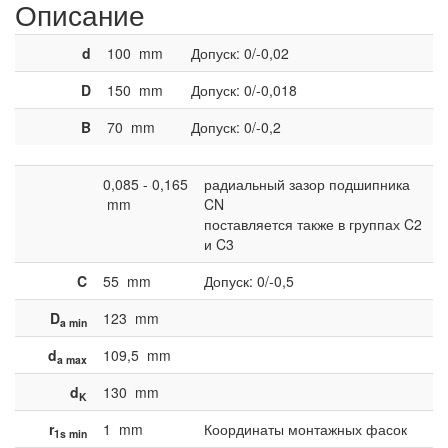
Описание
d
100
mm
Допуск: 0/-0,02
D
150
mm
Допуск: 0/-0,018
B
70
mm
Допуск: 0/-0,2
0,085 - 0,165
радиальный зазор подшипника
mm
CN
поставляется также в группах C2
и C3
C
55
mm
Допуск: 0/-0,5
D
123
mm
a min
d
109,5
mm
a max
d
130
mm
K
r
1
mm
Координаты монтажных фасок
1s min