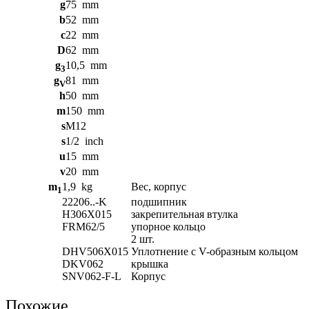
g
75
mm
b
52
mm
c
22
mm
D
62
mm
g
10,5
mm
3
g
81
mm
V
h
50
mm
m
150
mm
s
M12
s
1/2
inch
u
15
mm
v
20
mm
m
1,9
kg
Вес, корпус
1
22206..-K
подшипник
H306X015
закрепительная втулка
FRM62/5
упорное кольцо
2 шт.
DHV506X015
Уплотнение с V-образным кольцом
DKV062
крышка
SNV062-F-L
Корпус
Похожие