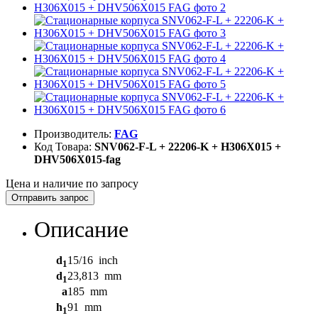
Производитель:
FAG
Код Товара:
SNV062-F-L + 22206-K + H306X015 +
DHV506X015-fag
Цена и наличие по запросу
Отправить запрос
Описание
d
15/16
inch
1
d
23,813
mm
1
a
185
mm
h
91
mm
1