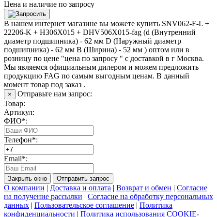
Цена и наличие по запросу
В нашем интернет магазине вы можете купить SNV062-F-L +
22206-K + H306X015 + DHV506X015-fag (d (Внутренний
диаметр подшипника) - 62 мм D (Наружный диаметр
подшипника) - 62 мм B (Ширина) - 52 мм ) оптом или в
розницу по цене "цена по запросу " с доставкой в
г Москва
.
Мы являемся официальным дилером и можем предложить
продукцию FAG по самым выгодным ценам. В данный
момент товар под заказ .
Отправьте нам запрос:
×
Товар:
Артикул:
ФИО*:
Телефон*:
Email*:
Закрыть окно
Отправить запрос
О компании
|
Доставка и оплата
|
Возврат и обмен
|
Согласие
на получение рассылки
|
Согласие на обработку персональных
данных
|
Пользовательское соглашение
|
Политика
конфиденциальности
|
Политика использования COOKIE-