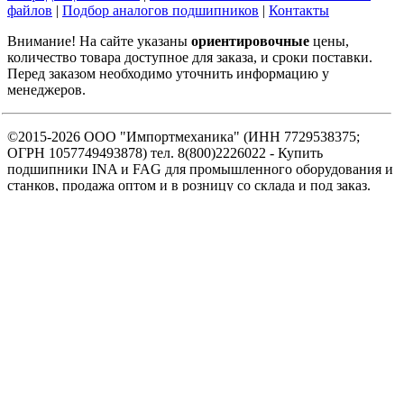
файлов
|
Подбор аналогов подшипников
|
Контакты
Внимание! На сайте указаны
ориентировочные
цены,
количество товара доступное для заказа, и сроки поставки.
Перед заказом необходимо уточнить информацию у
менеджеров.
©2015-2026 ООО "Импортмеханика" (ИНН 7729538375;
ОГРН 1057749493878) тел. 8(800)2226022 - Купить
подшипники INA и FAG для промышленного оборудования и
станков, продажа оптом и в розницу со склада и под заказ.
Официальный дилер. Выгодные цены на подшипники и
комфортные условия сотрудничества.
Карта сайта
.
SEO
Интернет-магазин подшипников
ул. Выборгская, д.16 с.1, офис 709а
125212
Москва
,
8-800-222-60-22
,
info@podshipnikon.ru
Мы используем файлы cookie, чтобы вам было удобнее
пользоваться нашим сайтом. Продолжая использование сайта,
вы соглашаетесь c использованием нами файлов cookies и
политикой конфиденциальности
.
Принять