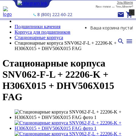
Эль-Монте
Ваш город —
Эль-Монте
?
0


8 (800) 222-60-22
Подшипники качения
Ваша корзина пуста!
Корпуса для подшипников
Стационарные корпуса


Стационарные корпуса SNV062-F-L + 22206-K +
H306X015 + DHV506X015 FAG
Стационарные корпуса
SNV062-F-L + 22206-K +
H306X015 + DHV506X015
FAG